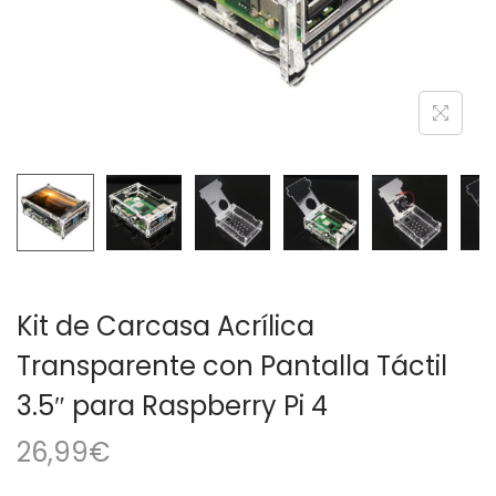
a
i
c
d
i
o
ó
n
Kit de Carcasa Acrílica
Transparente con Pantalla Táctil
3.5″ para Raspberry Pi 4
26,99
€