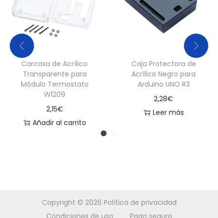
c
a
n
t
i
Carcasa de Acrílico
Caja Protectora de
Transparente para
Acrílico Negro para
d
Módulo Termostato
Arduino UNO R3
a
W1209
2,28
€
d
2,15
€
Leer más
Añadir al carrito
Copyright © 2026
Política de privacidad
Condiciones de uso
Pago seguro