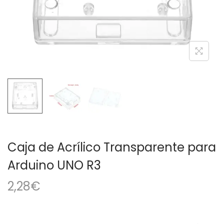
a
i
c
d
i
o
ó
n
Caja de Acrílico Transparente para
Arduino UNO R3
2,28
€