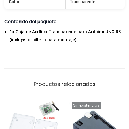
Color
Transparente
p
a
r
Contenido del paquete
a
1x Caja de Acrílico Transparente para Arduino UNO R3
A
(incluye tornillería para montaje)
r
d
u
i
n
Productos relacionados
o
U
N
Sin existencias
O
R
3