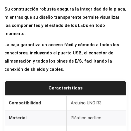
l
Su construcción robusta asegura la integridad de la placa,
i
mientras que su diseño transparente permite visualizar
c
los componentes y el estado de los LEDs en todo
o
momento.
T
La caja garantiza un acceso fácil y cómodo a todos los
r
conectores, incluyendo el puerto USB, el conector de
a
alimentación y todos los pines de E/S, facilitando la
n
conexión de shields y cables.
s
p
a
Características
r
e
Compatibilidad
Arduino UNO R3
n
Material
Plástico acrílico
t
e