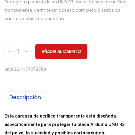
Protege tu placa Arduino UNO R3 con esta caja de acrílico
transparente. Permite un acceso completo a todos los
puertos y pines de conexión.
AÑADIR AL CARRITO
C
a
SKU:
264437278784
j
a
d
Descripción
e
A
c
Esta carcasa de acrílico transparente está diseñada
r
específicamente para proteger tu placa Arduino UNO R3
í
del polvo, la suciedad y posibles cortocircuitos.