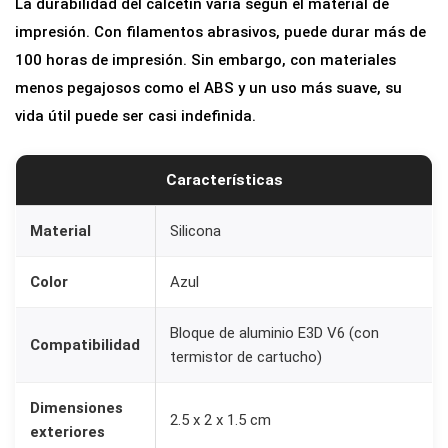
La durabilidad del calcetín varía según el material de
u
impresión. Con filamentos abrasivos, puede durar más de
e
100 horas de impresión. Sin embargo, con materiales
C
menos pegajosos como el ABS y un uso más suave, su
a
vida útil puede ser casi indefinida.
l
e
Características
f
a
Material
Silicona
c
t
Color
Azul
o
r
Bloque de aluminio E3D V6 (con
Compatibilidad
H
termistor de cartucho)
o
t
Dimensiones
2.5 x 2 x 1.5 cm
exteriores
e