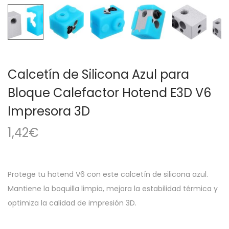
a
i
c
d
i
o
ó
n
Calcetín de Silicona Azul para
Bloque Calefactor Hotend E3D V6
Impresora 3D
1,42
€
Protege tu hotend V6 con este calcetín de silicona azul.
Mantiene la boquilla limpia, mejora la estabilidad térmica y
optimiza la calidad de impresión 3D.