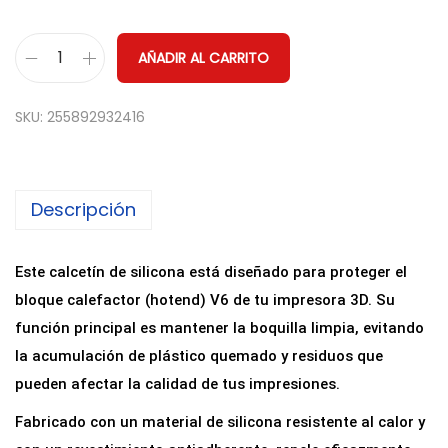
AÑADIR AL CARRITO
C
a
SKU:
255892932416
l
c
e
Descripción
t
í
n
Este calcetín de silicona está diseñado para proteger el
d
bloque calefactor (hotend) V6 de tu impresora 3D. Su
e
función principal es mantener la boquilla limpia, evitando
S
la acumulación de plástico quemado y residuos que
i
pueden afectar la calidad de tus impresiones.
l
Fabricado con un material de silicona resistente al calor y
i