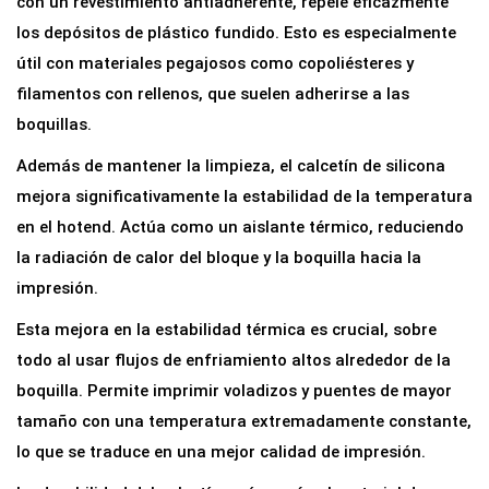
con un revestimiento antiadherente, repele eficazmente
c
los depósitos de plástico fundido. Esto es especialmente
o
útil con materiales pegajosos como copoliésteres y
n
filamentos con rellenos, que suelen adherirse a las
a
boquillas.
A
Además de mantener la limpieza, el calcetín de silicona
z
mejora significativamente la estabilidad de la temperatura
u
en el hotend. Actúa como un aislante térmico, reduciendo
l
la radiación de calor del bloque y la boquilla hacia la
p
impresión.
a
r
Esta mejora en la estabilidad térmica es crucial, sobre
a
todo al usar flujos de enfriamiento altos alrededor de la
B
boquilla. Permite imprimir voladizos y puentes de mayor
l
tamaño con una temperatura extremadamente constante,
o
lo que se traduce en una mejor calidad de impresión.
q