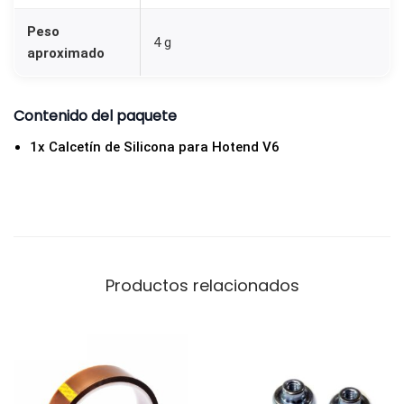
n
Peso
d
4 g
aproximado
E
3
D
Contenido del paquete
V
1x Calcetín de Silicona para Hotend V6
6
I
m
p
r
Productos relacionados
e
s
o
r
a