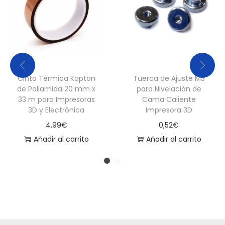
3
D
c
a
n
t
Cinta Térmica Kapton
Tuerca de Ajuste M3
de Poliamida 20 mm x
para Nivelación de
i
33 m para Impresoras
Cama Caliente
d
3D y Electrónica
Impresora 3D
a
4,99
€
0,52
€
d
Añadir al carrito
Añadir al carrito