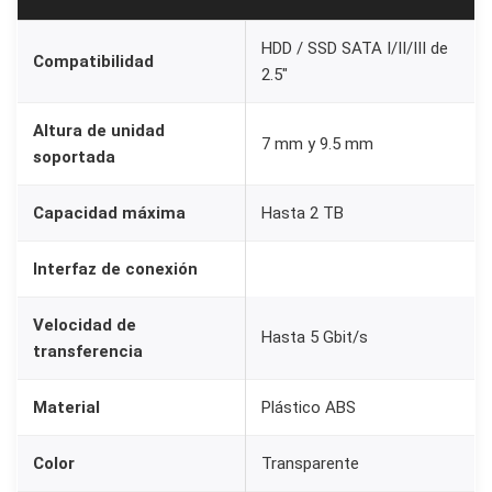
e
HDD / SSD SATA I/II/III de
p
Compatibilidad
2.5″
a
r
Altura de unidad
7 mm y 9.5 mm
a
soportada
D
i
Capacidad máxima
Hasta 2 TB
s
Interfaz de conexión
c
o
Velocidad de
D
Hasta 5 Gbit/s
transferencia
u
r
Material
Plástico ABS
o
y
Color
Transparente
S