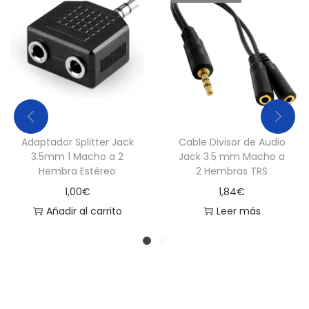
0
c
a
n
t
i
d
Adaptador Splitter Jack
Cable Divisor de Audio
a
3.5mm 1 Macho a 2
Jack 3.5 mm Macho a
d
Hembra Estéreo
2 Hembras TRS
1,00
€
1,84
€
Añadir al carrito
Leer más