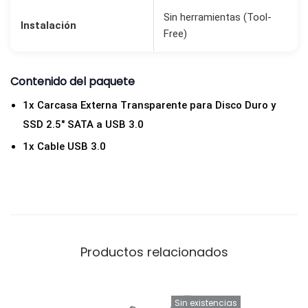
S
Sin herramientas (Tool-
Instalación
Free)
D
2
.
Contenido del paquete
5
1x Carcasa Externa Transparente para Disco Duro y
"
SSD 2.5″ SATA a USB 3.0
S
1x Cable USB 3.0
A
T
A
a
U
S
Productos relacionados
B
3
Sin existencias
.