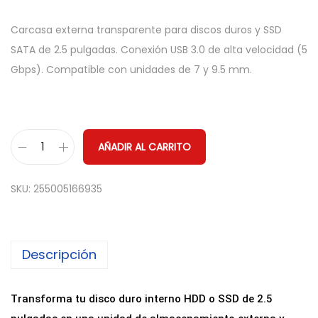
Carcasa externa transparente para discos duros y SSD
SATA de 2.5 pulgadas. Conexión USB 3.0 de alta velocidad (5
Gbps). Compatible con unidades de 7 y 9.5 mm.
AÑADIR AL CARRITO
C
a
SKU:
255005166935
r
c
a
Descripción
s
a
E
Transforma tu disco duro interno HDD o SSD de 2.5
x