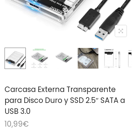
a
i
c
d
i
o
ó
n
Carcasa Externa Transparente
para Disco Duro y SSD 2.5″ SATA a
USB 3.0
10,99
€