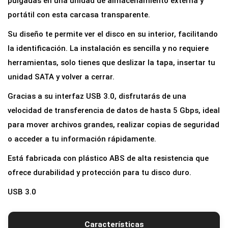
pulgadas en una unidad de almacenamiento externa y
t
portátil con esta carcasa transparente.
e
Su diseño te permite ver el disco en su interior, facilitando
r
la identificación. La instalación es sencilla y no requiere
n
herramientas, solo tienes que deslizar la tapa, insertar tu
a
unidad SATA y volver a cerrar.
T
Gracias a su interfaz USB 3.0, disfrutarás de una
r
velocidad de transferencia de datos de hasta 5 Gbps, ideal
a
para mover archivos grandes, realizar copias de seguridad
n
o acceder a tu información rápidamente.
s
p
Está fabricada con plástico ABS de alta resistencia que
a
ofrece durabilidad y protección para tu disco duro.
r
USB 3.0
e
n
Características
t