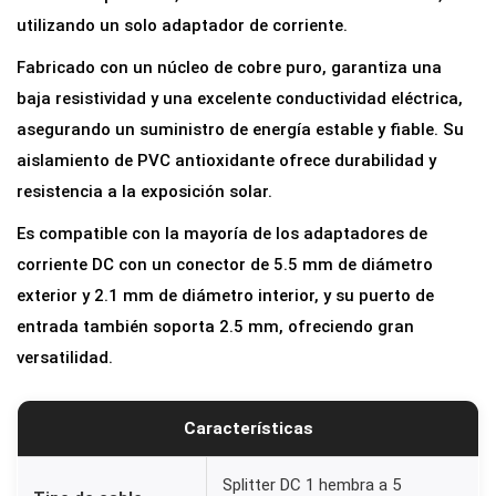
e
utilizando un solo adaptador de corriente.
r
Fabricado con un núcleo de cobre puro, garantiza una
D
baja resistividad y una excelente conductividad eléctrica,
C
asegurando un suministro de energía estable y fiable. Su
1
aislamiento de PVC antioxidante ofrece durabilidad y
a
resistencia a la exposición solar.
5
Es compatible con la mayoría de los adaptadores de
S
corriente DC con un conector de 5.5 mm de diámetro
a
exterior y 2.1 mm de diámetro interior, y su puerto de
l
entrada también soporta 2.5 mm, ofreciendo gran
i
versatilidad.
d
a
s
Características
p
a
Splitter DC 1 hembra a 5