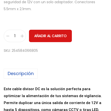
seguridad de 12V con un solo adaptador. Conectores
5.5mm x 2.1mm.
AÑADIR AL CARRITO
C
a
SKU:
254584066805
b
l
e
Descripción
S
p
l
Este cable divisor DC es la solución perfecta para
i
optimizar la alimentación de tus sistemas de vigilancia.
t
Permite duplicar una única salida de corriente de 12V a
t
hasta 5 dispositivos, como cámaras CCTV o tiras LED,