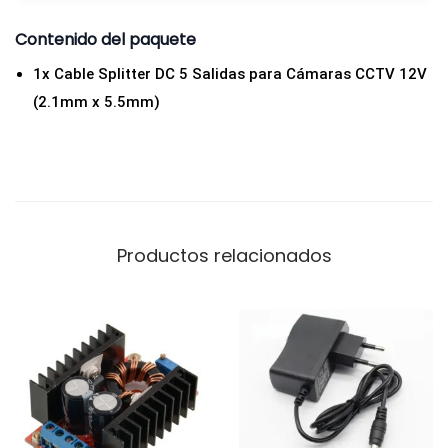
t
Contenido del paquete
i
d
1x Cable Splitter DC 5 Salidas para Cámaras CCTV 12V
a
(2.1mm x 5.5mm)
d
Productos relacionados