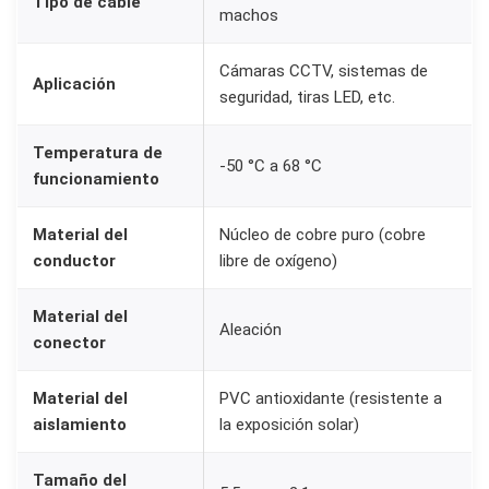
Tipo de cable
machos
r
a
Cámaras CCTV, sistemas de
C
Aplicación
seguridad, tiras LED, etc.
á
m
Temperatura de
-50 °C a 68 °C
a
funcionamiento
r
a
Material del
Núcleo de cobre puro (cobre
conductor
libre de oxígeno)
s
C
Material del
C
Aleación
conector
T
V
Material del
PVC antioxidante (resistente a
1
aislamiento
la exposición solar)
2
V
Tamaño del