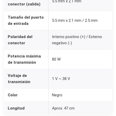
5.5 mm x 2.1 mm
conector (salida)
(
2
Tamaño del puerto
.
5.5 mm x 2.1 mm / 2.5 mm
de entrada
1
m
Polaridad del
Interno positivo (+) / Externo
m
conector
negativo (-)
x
5
Potencia máxima
80 W
.
de transmisión
5
Voltaje de
m
1 V ~ 38 V
transmisión
m
)
Color
Negro
c
a
Longitud
Aprox. 47 cm
n