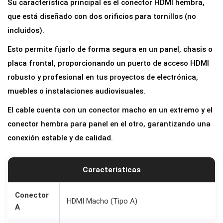
Su característica principal es el conector HDMI hembra,
r
que está diseñado con dos orificios para tornillos (no
H
incluidos).
D
Esto permite fijarlo de forma segura en un panel, chasis o
M
placa frontal, proporcionando un puerto de acceso HDMI
I
robusto y profesional en tus proyectos de electrónica,
M
muebles o instalaciones audiovisuales.
a
c
El cable cuenta con un conector macho en un extremo y el
h
conector hembra para panel en el otro, garantizando una
o
conexión estable y de calidad.
a
H
Características
e
m
Conector
HDMI Macho (Tipo A)
b
A
r