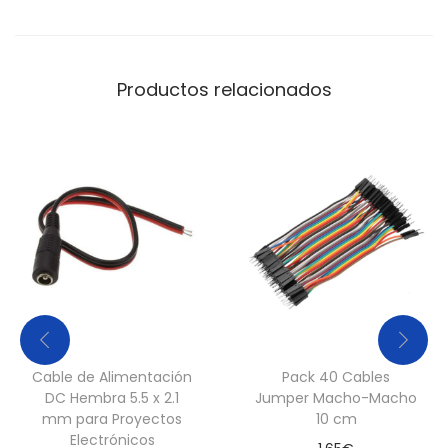
j
e
e
Productos relacionados
n
P
a
n
e
l
c
a
n
t
Cable de Alimentación
Pack 40 Cables
i
DC Hembra 5.5 x 2.1
Jumper Macho-Macho
d
mm para Proyectos
10 cm
a
Electrónicos