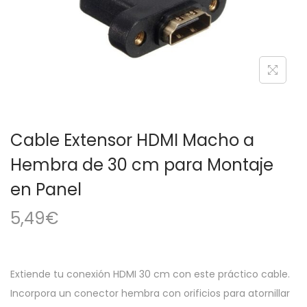
a
i
c
d
i
o
ó
n
Cable Extensor HDMI Macho a
Hembra de 30 cm para Montaje
en Panel
5,49
€
Extiende tu conexión HDMI 30 cm con este práctico cable.
Incorpora un conector hembra con orificios para atornillar