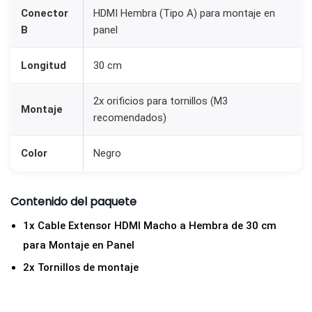
a
Conector
HDMI Hembra (Tipo A) para montaje en
B
panel
d
e
Longitud
30 cm
3
0
2x orificios para tornillos (M3
c
Montaje
recomendados)
m
p
Color
Negro
a
r
Contenido del paquete
a
1x Cable Extensor HDMI Macho a Hembra de 30 cm
M
para Montaje en Panel
o
n
2x Tornillos de montaje
t
a