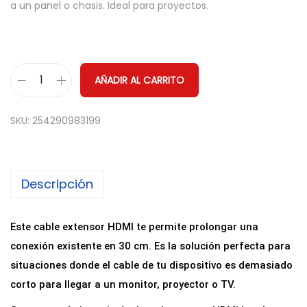
a un panel o chasis. Ideal para proyectos.
AÑADIR AL CARRITO
C
a
SKU:
254290983199
b
l
e
Descripción
E
x
t
Este cable extensor HDMI te permite prolongar una
e
conexión existente en 30 cm. Es la solución perfecta para
n
situaciones donde el cable de tu dispositivo es demasiado
s
corto para llegar a un monitor, proyector o TV.
o