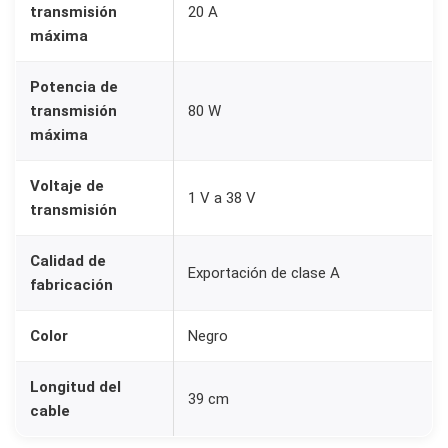
transmisión
20 A
i
máxima
d
a
Potencia de
d
transmisión
80 W
1
máxima
2
V
Voltaje de
1 V a 38 V
transmisión
-
2
Calidad de
.
Exportación de clase A
fabricación
1
x
Color
Negro
5
.
Longitud del
39 cm
5
cable
m