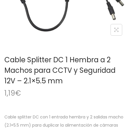
a
i
c
d
i
o
ó
n
Cable Splitter DC 1 Hembra a 2
Machos para CCTV y Seguridad
12V – 2.1×5.5 mm
1,19
€
Cable splitter DC con 1 entrada hembra y 2 salidas macho
(2.1×5.5 mm) para duplicar la alimentación de cámaras