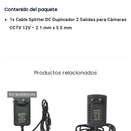
m
Contenido del paquete
c
1x Cable Splitter DC Duplicador 2 Salidas para Cámaras
a
CCTV 12V – 2.1 mm x 5.5 mm
n
t
i
d
a
d
Productos relacionados
Sin existencias