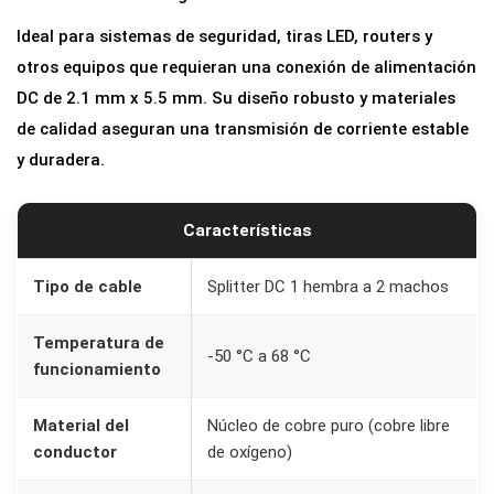
r
Ideal para sistemas de seguridad, tiras LED, routers y
D
otros equipos que requieran una conexión de alimentación
C
DC de 2.1 mm x 5.5 mm. Su diseño robusto y materiales
1
de calidad aseguran una transmisión de corriente estable
H
y duradera.
e
m
Características
b
r
Tipo de cable
Splitter DC 1 hembra a 2 machos
a
a
Temperatura de
-50 °C a 68 °C
2
funcionamiento
M
a
Material del
Núcleo de cobre puro (cobre libre
c
conductor
de oxígeno)
h