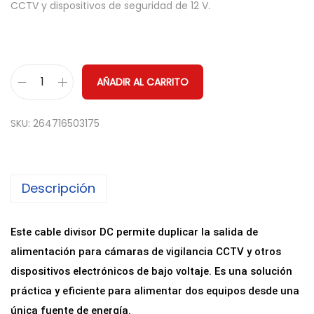
CCTV y dispositivos de seguridad de 12 V.
AÑADIR AL CARRITO
C
a
SKU:
264716503175
b
l
e
Descripción
S
p
l
Este cable divisor DC permite duplicar la salida de
i
alimentación para cámaras de vigilancia CCTV y otros
t
dispositivos electrónicos de bajo voltaje. Es una solución
t
práctica y eficiente para alimentar dos equipos desde una
e
única fuente de energía.