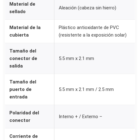
Material de
o
Aleación (cabeza sin hierro)
sellado
s
p
Material de la
Plástico antioxidante de PVC
a
cubierta
(resistente a la exposición solar)
r
a
Tamaño del
C
conector de
5.5 mm x 2.1 mm
salida
C
T
Tamaño del
V
puerto de
5.5 mm x 2.1 mm / 2.5 mm
y
entrada
S
e
Polaridad del
Interno + / Externo –
g
conector
u
Corriente de
r