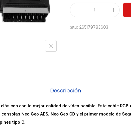
C
a
SKU:
265179783603
b
l
e
R
G
B
S
C
Descripción
A
R
clásicos con la mejor calidad de vídeo posible. Este cable RG
T
s consolas Neo Geo AES, Neo Geo CD y el primer modelo de Seg
p
pines tipo C.
a