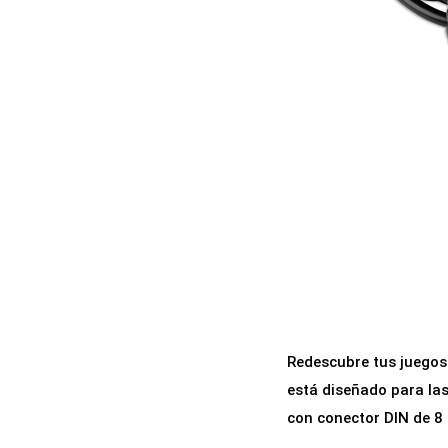
a
i
c
d
i
o
ó
n
Redescubre tus juegos 
está diseñado para la
con conector DIN de 8 