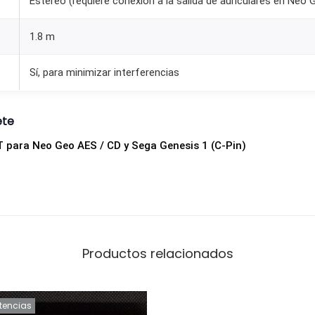
Estéreo (requiere conexión a la salida de auriculares en Neo
e
g
1.8 m
a
G
Sí, para minimizar interferencias
e
n
ete
e
 para Neo Geo AES / CD y Sega Genesis 1 (C-Pin)
s
i
s
1
(
C
Productos relacionados
-
P
stencias
i