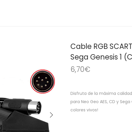
Cable RGB SCART 
Sega Genesis 1 (C
6,70
€
Disfruta de la máxima calida
para Neo Geo AES, CD y Sega G
colores vivos!