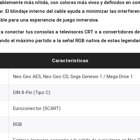
blemente más nítida, con colores más vivos y definidos en co
r
 El blindaje interno del cable ayuda a minimizar las interfere
a
able para una experiencia de juego inmersiva.
N
e
ara conectar tus consolas a televisores CRT o a convertidores
o
ando el máximo partido a la señal RGB nativa de estas legenda
G
e
Características
o
A
Neo Geo AES, Neo Geo CD, Sega Genesis 1 / Mega Drive 1
E
DIN 8-Pin (Tipo C)
S
/
Euroconector (SCART)
C
D
RGB
y
S