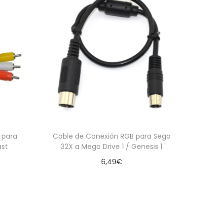
 para
Cable de Conexión RGB para Sega
st
32X a Mega Drive 1 / Genesis 1
6,49
€
Añadir al carrito