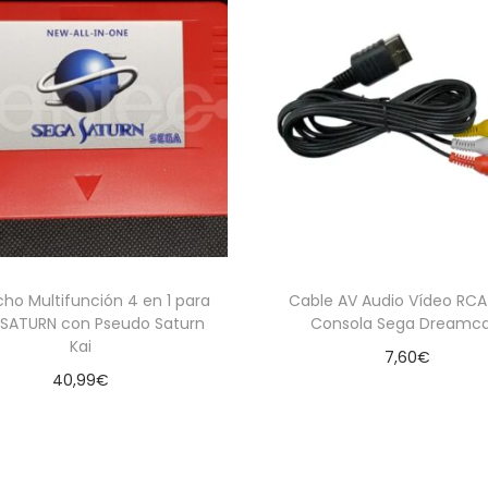
n
)
c
a
n
t
i
d
a
d
ho Multifunción 4 en 1 para
Cable AV Audio Vídeo RCA
SATURN con Pseudo Saturn
Consola Sega Dreamca
Kai
7,60
€
40,99
€
Añadir al carrito
Leer más