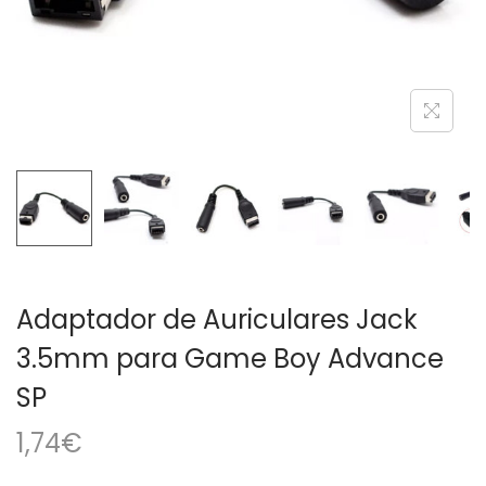
a
i
c
d
i
o
ó
n
Adaptador de Auriculares Jack
3.5mm para Game Boy Advance
SP
1,74
€