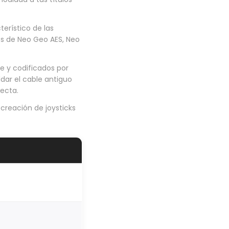
erístico de las
les de Neo Geo AES, Neo
re y codificados por
dar el cable antiguo
recta.
creación de joysticks