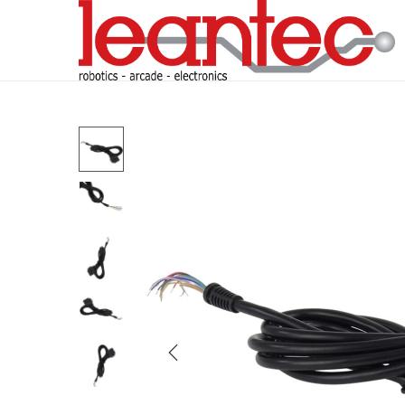
S
S
a
a
l
l
t
t
a
a
r
r
a
a
l
l
a
c
n
o
a
n
v
t
e
e
g
n