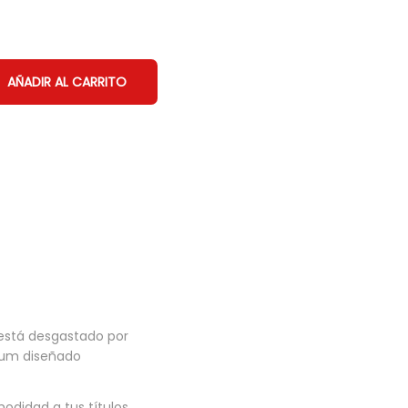
AÑADIR AL CARRITO
 está desgastado por
mium diseñado
odidad a tus títulos