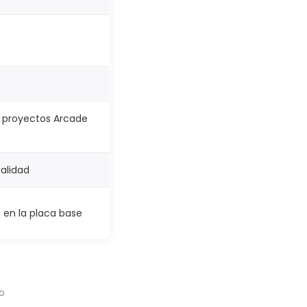
 proyectos Arcade
calidad
 en la placa base
o