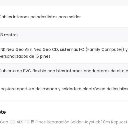
s
R
Cables internos pelados listos para soldar
e
p
1.8 metros
a
r
SNK Neo Geo AES, Neo Geo CD, sistemas FC (Family Computer) y
a
personalizados de 15 pines
c
i
Cubierta de PVC flexible con hilos internos conductores de alta 
ó
n
Requiere apertura del mando y soldadura electrónica de los hilos
S
o
l
ete
d
Geo CD AES FC 15 Pines Reparación Soldar Joystick 1.8m Repuest
a