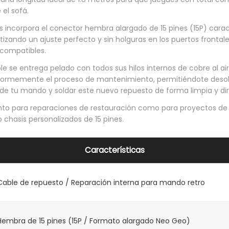
G
el sofá.
e
 incorpora el conector hembra alargado de 15 pines (15P) caract
o
tizando un ajuste perfecto y sin holguras en los puertos fronta
compatibles.
C
D
le se entrega pelado con todos sus hilos internos de cobre al ai
 enormemente el proceso de mantenimiento, permitiéndote desol
A
o de tu mando y soldar este nuevo repuesto de forma limpia y di
E
anto para reparaciones de restauración como para proyectos de 
S
 chasis personalizados de 15 pines.
F
C
Características
1
5
P
Cable de repuesto / Reparación interna para mando retro
i
n
Hembra de 15 pines (15P / Formato alargado Neo Geo)
e