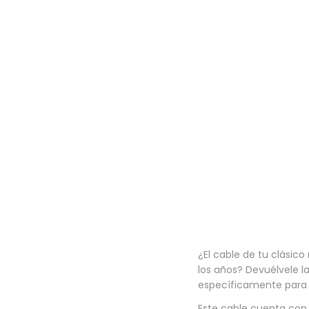
a
i
c
d
i
o
ó
n
¿El cable de tu clásic
los años? Devuélvele l
específicamente para s
Este cable cuenta con 