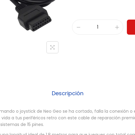
C
a
b
l
e
M
a
n
Descripción
d
o
o mando o joystick de Neo Geo se ha cortado, falla la conexión o
N
a vida a tus periféricos retro con este cable de reparación pre
e
istemas de 15 pines.
o
una longitud ideal de 1.8 metros para que juegues con total com