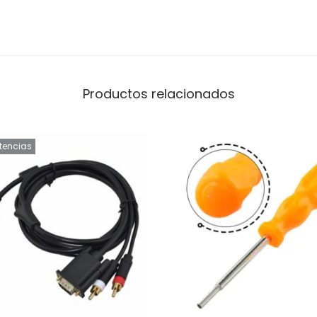
r
J
o
y
Productos relacionados
s
t
i
stencias
c
k
1
.
8
m
R
e
p