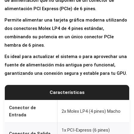
de alimentación que no disponen de un conector de
d
alimentación PCI Express (PCIe) de 6 pines.
e
Permite alimentar una tarjeta gráfica moderna utilizando
A
dos conectores Molex LP4 de 4 pines estándar,
l
combinando su potencia en un único conector PCIe
i
hembra de 6 pines.
m
Es ideal para actualizar el sistema o para aprovechar una
e
fuente de alimentación más antigua pero funcional,
n
garantizando una conexión segura y estable para tu GPU.
t
a
c
Características
i
ó
Conector de
2x Molex LP4 (4 pines) Macho
Entrada
n
P
1x PCI-Express (6 pines)
C
Conector de Salida