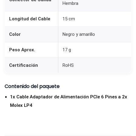
Hembra
I
e
Longitud del Cable
15 cm
6
P
Color
Negro y amarillo
i
n
Peso Aprox.
17 g
e
Certificación
RoHS
s
a
2
Contenido del paquete
x
1x Cable Adaptador de Alimentación PCIe 6 Pines a 2x
M
Molex LP4
o
l
e
x