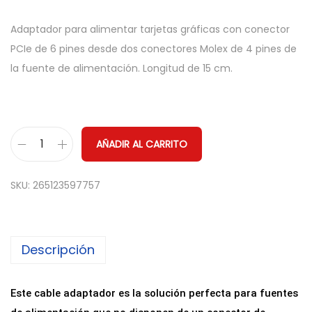
Adaptador para alimentar tarjetas gráficas con conector
PCIe de 6 pines desde dos conectores Molex de 4 pines de
la fuente de alimentación. Longitud de 15 cm.
AÑADIR AL CARRITO
A
d
SKU:
265123597757
a
p
t
Descripción
a
d
o
Este cable adaptador es la solución perfecta para fuentes
r