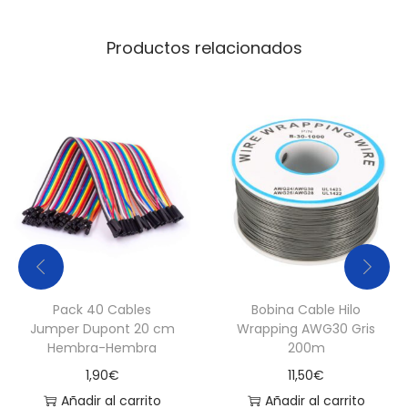
p
Productos relacionados
a
r
a
T
a
r
j
e
t
a
G
Pack 40 Cables
Bobina Cable Hilo
r
Jumper Dupont 20 cm
Wrapping AWG30 Gris
Hembra-Hembra
200m
á
1,90
€
11,50
€
f
Añadir al carrito
Añadir al carrito
i