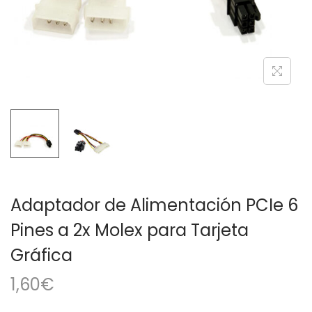
a
i
c
d
i
o
ó
n
Adaptador de Alimentación PCIe 6
Pines a 2x Molex para Tarjeta
Gráfica
1,60
€