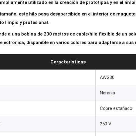
ampliamente utilizado en la creación de prototipos y en el ámb
r
a
tamaño, este hilo pasa desapercibido en el interior de maqueta
p
o limpio y profesional.
p
e a una bobina de 200 metros de cable/hilo flexible de un solo 
i
electrónica, disponible en varios colores para adaptarse a sus
n
g
Características
A
W
AWG30
G
3
Naranja
0
N
Cobre estañado
a
o
250 V
r
a