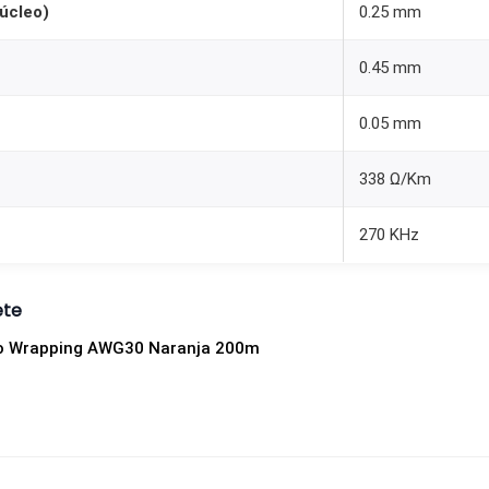
núcleo)
0.25 mm
n
j
0.45 mm
a
2
0.05 mm
0
0
338 Ω/Km
m
c
270 KHz
a
n
ete
t
lo Wrapping AWG30 Naranja 200m
i
d
a
d