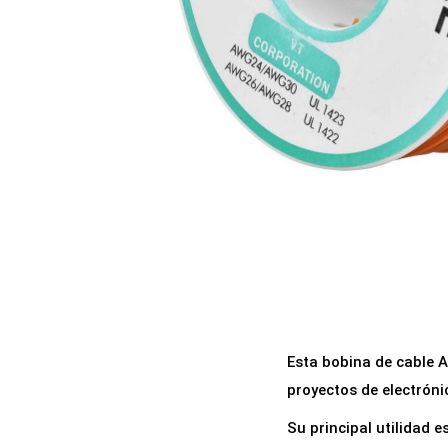
a
i
c
d
i
o
ó
n
Esta bobina de cable 
proyectos de electróni
Su principal utilidad e