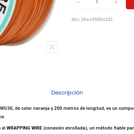
B
o
SKU:
264436654233
b
i
n
a
C
a
b
l
e
Descripción
H
i
AWG30, de color naranja y 200 metros de longitud, es un compo
l
ca.
o
s el
WRAPPING WIRE
(conexión enrollada), un método fiable par
W