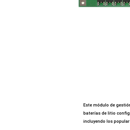
a
i
c
d
i
o
ó
n
Este módulo de gestión
baterías de litio conf
incluyendo los popular