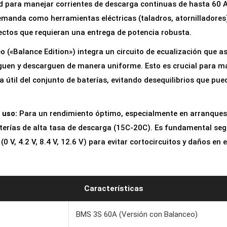
d para manejar corrientes de descarga continuas de hasta 60 A,
i
emanda como herramientas eléctricas (taladros, atornilladores
ó
yectos que requieran una entrega de potencia robusta.
n
B
o («Balance Edition») integra un circuito de ecualización que a
M
rguen y descarguen de manera uniforme. Esto es crucial para m
S
da útil del conjunto de baterías, evitando desequilibrios que pu
3
S
 uso:
Para un rendimiento óptimo, especialmente en arranques d
6
terías de alta tasa de descarga (15C-20C). Es fundamental seg
0
 V, 4.2 V, 8.4 V, 12.6 V) para evitar cortocircuitos y daños en 
A
(
B
Características
a
l
BMS 3S 60A (Versión con Balanceo)
a