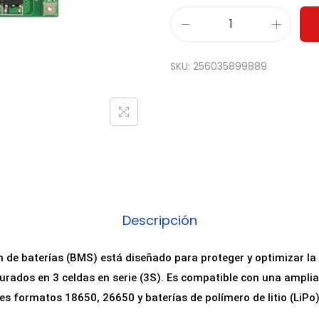
M
ó
SKU:
256035899889
d
u
l
o
d
e
p
r
Descripción
o
t
 de baterías (BMS) está diseñado para proteger y optimizar la 
e
igurados en 3 celdas en serie (3S). Es compatible con una amplia
c
es formatos 18650, 26650 y baterías de polímero de litio (LiPo)
c