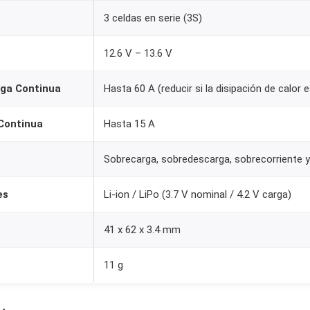
n
3 celdas en serie (3S)
c
e
12.6 V – 13.6 V
e
rga Continua
Hasta 60 A (reducir si la disipación de calor e
d
i
 Continua
Hasta 15 A
t
i
Sobrecarga, sobredescarga, sobrecorriente y
o
n
es
Li-ion / LiPo (3.7 V nominal / 4.2 V carga)
)
p
41 x 62 x 3.4 mm
a
r
11 g
a
B