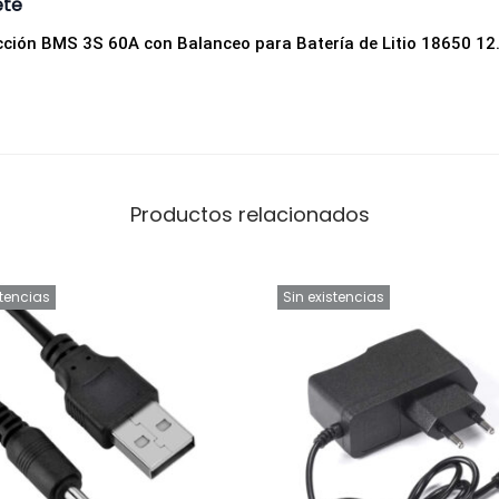
ete
a
cción BMS 3S 60A con Balanceo para Batería de Litio 18650 12
t
e
r
í
a
s
Productos relacionados
d
e
stencias
Sin existencias
L
i
t
i
o
1
8