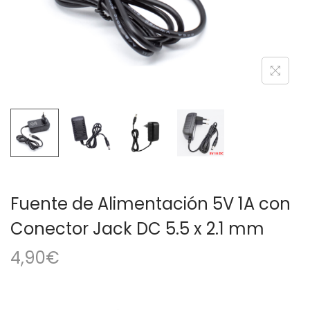
a
i
c
d
i
o
ó
n
Fuente de Alimentación 5V 1A con
Conector Jack DC 5.5 x 2.1 mm
4,90
€