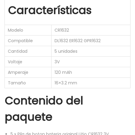
Características
n
b
a
Modelo
CR1632
t
Compatible
DL1632 ER1632 GPR1632
e
r
Cantidad
5 unidades
i
Voltaje
3V
a
Amperaje
120 mAh
L
Tamaño
16×3.2 mm
i
t
Contenido del
i
o
paquete
C
R
1
5
x
Pila de boton bateria original Litio CR1632 3V