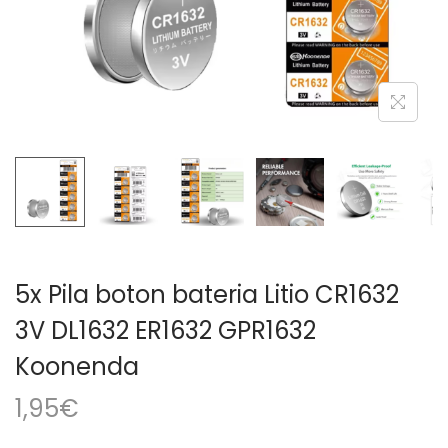
a
i
c
d
i
o
ó
n
5x Pila boton bateria Litio CR1632
3V DL1632 ER1632 GPR1632
Koonenda
1,95
€