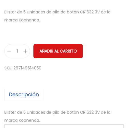
Blister de 5 unidades de pila de botón CR1632 3V de la
marca Koonenda.
AÑADIR AL CARRITO
5
x
SKU:
267149614050
P
i
l
Descripción
a
b
o
Blister de 5 unidades de pila de botón CR1632 3V de la
t
marca Koonenda.
o