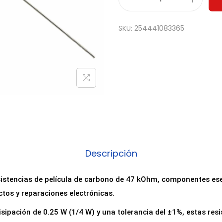
P
a
SKU:
254441083365
c
k
5
0
R
e
s
i
s
Descripción
t
e
esistencias de película de carbono de 47 kOhm, componentes es
n
tos y reparaciones electrónicas.
c
sipación de 0.25 W (1/4 W) y una tolerancia del ±1%, estas res
i