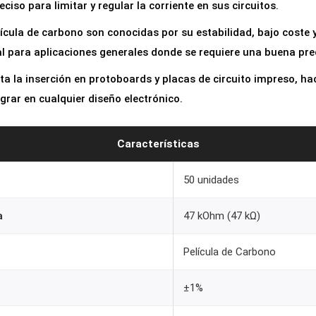
eciso para limitar y regular la corriente en sus circuitos.
a
s
ícula de carbono son conocidas por su estabilidad, bajo coste y 
4
l para aplicaciones generales donde se requiere una buena pre
7
ita la inserción en protoboards y placas de circuito impreso, h
K
egrar en cualquier diseño electrónico.
o
h
Características
m
1
50 unidades
%
1
a
47 kOhm (47 kΩ)
/
4
Película de Carbono
w
0
±1%
,