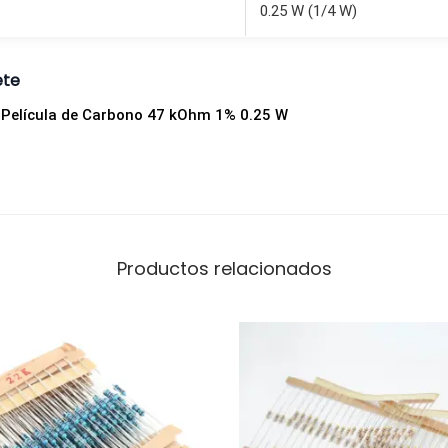
2
0.25 W (1/4 W)
5
w
ete
c
e Película de Carbono 47 kOhm 1% 0.25 W
a
n
t
i
d
a
Productos relacionados
d