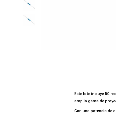
a
i
c
d
i
o
ó
n
Este lote incluye 50 r
amplia gama de proyec
Con una potencia de di