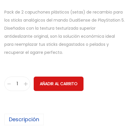
Pack de 2 capuchones plásticos (setas) de recambio para
los sticks analógicos del mando DualSense de PlayStation 5.
Diseñados con la textura texturizada superior
antideslizante original, son la solución económica ideal
para reemplazar tus sticks desgastados o pelados y
recuperar el agarre perfecto.
AÑADIR AL CARRITO
2
x
J
o
Descripción
y
s