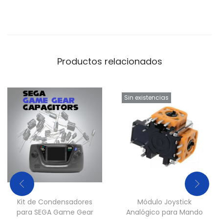
s
e
N
e
Productos relacionados
g
r
o
Sin existencias
c
a
n
t
i
d
a
Kit de Condensadores
Módulo Joystick
d
para SEGA Game Gear
Analógico para Mando