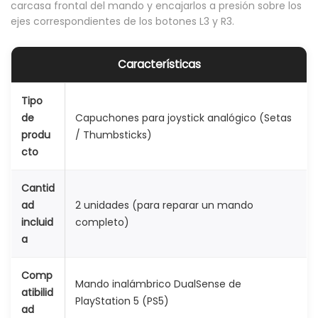
carcasa frontal del mando y encajarlos a presión sobre los
l
ejes correspondientes de los botones L3 y R3.
a
y
Características
S
t
Tipo
a
de
Capuchones para joystick analógico (Setas
produ
/ Thumbsticks)
t
cto
i
o
Cantid
n
ad
2 unidades (para reparar un mando
5
incluid
completo)
a
a
n
a
Comp
Mando inalámbrico DualSense de
atibilid
l
PlayStation 5 (PS5)
ad
ó