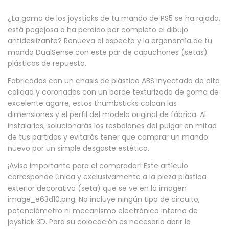
t
¿La goma de los joysticks de tu mando de PS5 se ha rajado,
i
está pegajosa o ha perdido por completo el dibujo
c
antideslizante? Renueva el aspecto y la ergonomía de tu
mando DualSense con este par de capuchones (setas)
k
plásticos de repuesto.
p
Fabricados con un chasis de plástico ABS inyectado de alta
a
calidad y coronados con un borde texturizado de goma de
r
excelente agarre, estos thumbsticks calcan las
a
dimensiones y el perfil del modelo original de fábrica. Al
instalarlos, solucionarás los resbalones del pulgar en mitad
S
de tus partidas y evitarás tener que comprar un mando
o
nuevo por un simple desgaste estético.
n
¡Aviso importante para el comprador! Este artículo
y
corresponde única y exclusivamente a la pieza plástica
P
exterior decorativa (seta) que se ve en la imagen
S
image_e63d10.png. No incluye ningún tipo de circuito,
potenciómetro ni mecanismo electrónico interno de
5
joystick 3D. Para su colocación es necesario abrir la
P