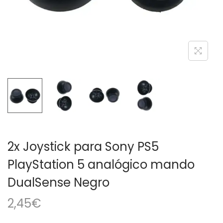
a
i
c
d
i
o
ó
n
2x Joystick para Sony PS5
PlayStation 5 analógico mando
DualSense Negro
2,45
€