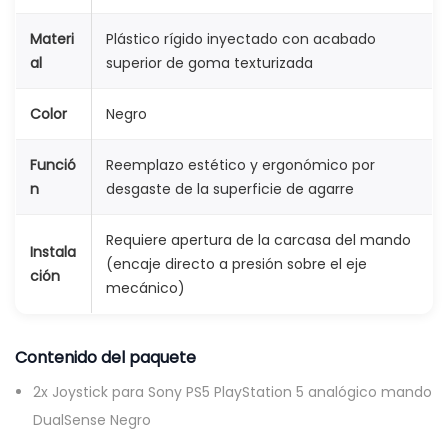
g
Materi
Plástico rígido inyectado con acabado
i
al
superior de goma texturizada
c
o
Color
Negro
m
a
Funció
Reemplazo estético y ergonómico por
n
desgaste de la superficie de agarre
n
d
Requiere apertura de la carcasa del mando
o
Instala
(encaje directo a presión sobre el eje
D
ción
mecánico)
u
a
Contenido del paquete
l
S
2x Joystick para Sony PS5 PlayStation 5 analógico mando
e
DualSense Negro
n