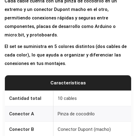
Cada cable cuenta con una pinza de cocodrilo en un
e
extremo y un conector Dupont macho en el otro,
s
permitiendo conexiones rápidas y seguras entre
P
componentes, placas de desarrollo como Arduino o
i
micro:bit, y protoboards.
n
El set se suministra en 5 colores distintos (dos cables de
z
cada color), lo que ayuda a organizar y diferenciar las
a
conexiones en tus montajes.
C
o
c
Características
o
d
Cantidad total
10 cables
r
Conector A
Pinza de cocodrilo
i
l
Conector B
Conector Dupont (macho)
o