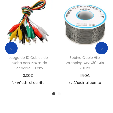
c
a
n
t
i
d
a
d
Juego de 10 Cables de
Bobina Cable Hilo
Prueba con Pinzas de
Wrapping AWG30 Gris
Cocodrilo 50 cm
200m
3,30
€
11,50
€
Añadir al carrito
Añadir al carrito