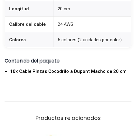
a
Longitud
20 cm
D
u
Calibre del cable
24 AWG
p
o
Colores
5 colores (2 unidades por color)
n
t
Contenido del paquete
M
10x Cable Pinzas Cocodrilo a Dupont Macho de 20 cm
a
c
h
o
2
0
Productos relacionados
c
m