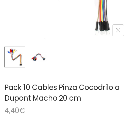
a
i
c
d
i
o
ó
n
Pack 10 Cables Pinza Cocodrilo a
Dupont Macho 20 cm
4,40
€