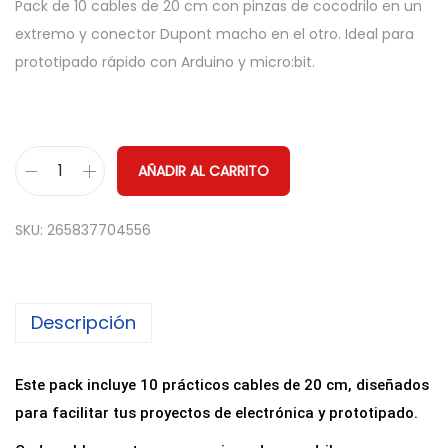
Pack de 10 cables de 20 cm con pinzas de cocodrilo en un
extremo y conector Dupont macho en el otro. Ideal para
prototipado rápido con Arduino y micro:bit.
AÑADIR AL CARRITO
P
a
SKU:
265837704556
c
k
1
Descripción
0
C
a
Este pack incluye 10 prácticos cables de 20 cm, diseñados
b
para facilitar tus proyectos de electrónica y prototipado.
l