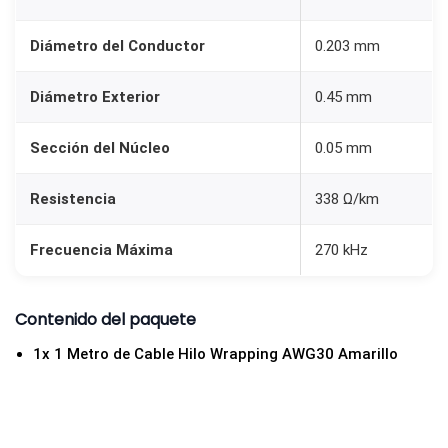
m
a
Diámetro del Conductor
0.203 mm
r
i
Diámetro Exterior
0.45 mm
l
Sección del Núcleo
0.05 mm
l
o
Resistencia
338 Ω/km
c
a
Frecuencia Máxima
270 kHz
n
t
i
Contenido del paquete
d
1x 1 Metro de Cable Hilo Wrapping AWG30 Amarillo
a
d