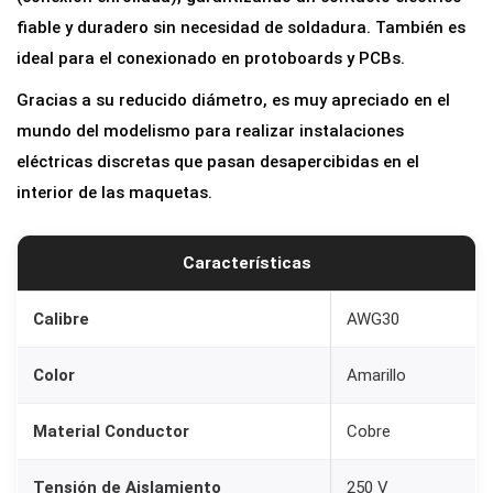
l
fiable y duradero sin necesidad de soldadura. También es
o
ideal para el conexionado en protoboards y PCBs.
W
Gracias a su reducido diámetro, es muy apreciado en el
r
mundo del modelismo para realizar instalaciones
a
eléctricas discretas que pasan desapercibidas en el
p
interior de las maquetas.
p
i
n
Características
g
A
Calibre
AWG30
W
Color
Amarillo
G
3
Material Conductor
Cobre
0
A
Tensión de Aislamiento
250 V