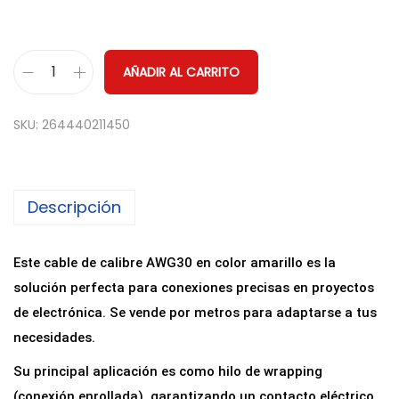
AÑADIR AL CARRITO
1
M
SKU:
264440211450
E
T
R
Descripción
O
C
a
Este cable de calibre AWG30 en color amarillo es la
b
solución perfecta para conexiones precisas en proyectos
l
de electrónica. Se vende por metros para adaptarse a tus
e
necesidades.
H
Su principal aplicación es como hilo de wrapping
i
(conexión enrollada), garantizando un contacto eléctrico