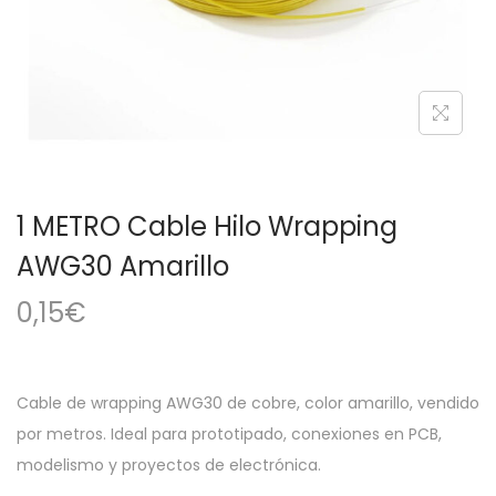
a
i
c
d
i
o
ó
n
1 METRO Cable Hilo Wrapping
AWG30 Amarillo
0,15
€
Cable de wrapping AWG30 de cobre, color amarillo, vendido
por metros. Ideal para prototipado, conexiones en PCB,
modelismo y proyectos de electrónica.