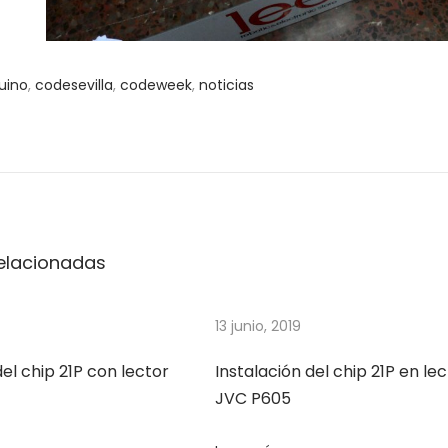
uino
,
codesevilla
,
codeweek
,
noticias
elacionadas
13 junio, 2019
del chip 21P con lector
Instalación del chip 21P en le
JVC P605