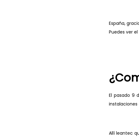
España, grac
Puedes ver el 
¿Com
El pasado 9 
instalaciones
Allí leantec 