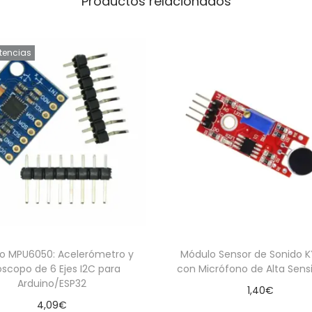
Productos relacionados
stencias
o MPU6050: Acelerómetro y
Módulo Sensor de Sonido 
óscopo de 6 Ejes I2C para
con Micrófono de Alta Sensi
Arduino/ESP32
1,40
€
4,09
€
Añadir al carrito