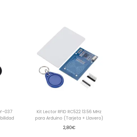
KY-037
Kit Lector RFID RC522 13.56 MHz
bilidad
para Arduino (Tarjeta + Llavero)
2,80
€
Añadir al carrito