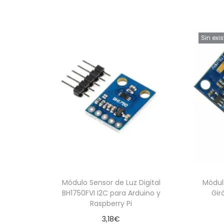
Sin exi
Módulo Sensor de Luz Digital
Módul
BH1750FVI I2C para Arduino y
Gir
Raspberry Pi
3,18
€