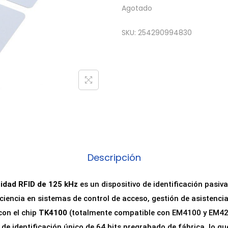
Agotado
SKU:
254290994830
Descripción
midad RFID de 125 kHz
es un dispositivo de identificación pasiv
iciencia en sistemas de control de acceso, gestión de asistenci
con el chip
TK4100
(totalmente compatible con EM4100 y EM420
e identificación único de 64 bits pregrabado de fábrica, lo qu