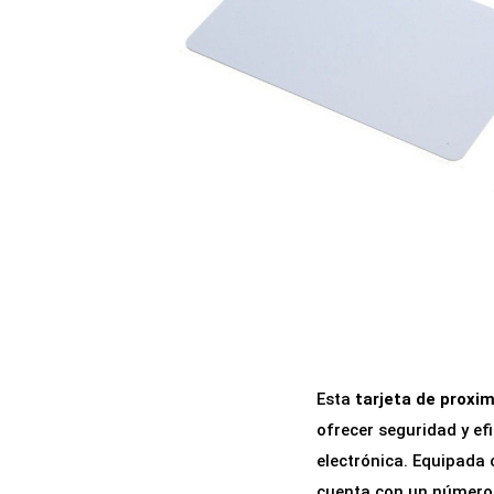
a
i
c
d
i
o
ó
n
Esta
tarjeta de proxi
ofrecer seguridad y ef
electrónica. Equipada 
cuenta con un número d