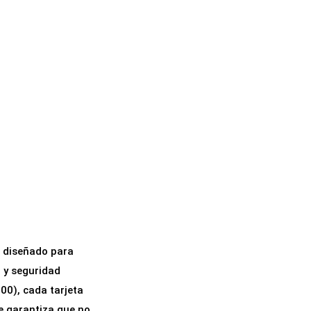
a diseñado para
a y seguridad
0), cada tarjeta
e garantiza que no