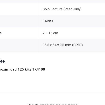
Solo Lectura (Read-Only)
64 bits
a
2 – 15 cm
85.5 x 54 x 0.8 mm (CR80)
ete
 Proximidad 125 kHz TK4100