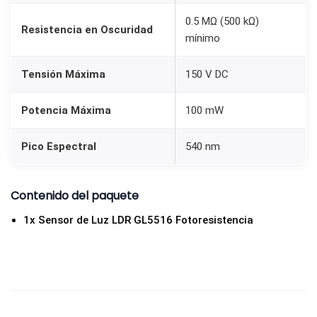
i
0.5 MΩ (500 kΩ)
Resistencia en Oscuridad
d
mínimo
a
d
Tensión Máxima
150 V DC
Potencia Máxima
100 mW
Pico Espectral
540 nm
Contenido del paquete
1x Sensor de Luz LDR GL5516 Fotoresistencia