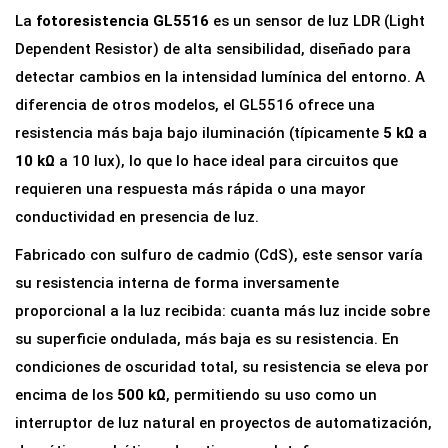
e
La
fotoresistencia GL5516
es un sensor de luz LDR (Light
L
Dependent Resistor) de alta sensibilidad, diseñado para
u
detectar cambios en la intensidad lumínica del entorno. A
z
diferencia de otros modelos, el GL5516 ofrece una
L
resistencia más baja bajo iluminación (típicamente
5 kΩ a
D
10 kΩ
a 10 lux), lo que lo hace ideal para circuitos que
R
requieren una respuesta más rápida o una mayor
G
conductividad en presencia de luz.
L
Fabricado con sulfuro de cadmio (CdS), este sensor varía
5
su resistencia interna de forma inversamente
5
proporcional a la luz recibida: cuanta más luz incide sobre
1
su superficie ondulada, más baja es su resistencia. En
6
condiciones de oscuridad total, su resistencia se eleva por
F
encima de los
500 kΩ
, permitiendo su uso como un
o
interruptor de luz natural en proyectos de automatización,
t