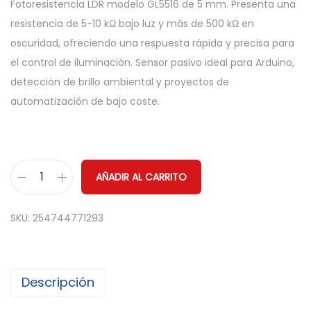
Fotoresistencia LDR modelo GL5516 de 5 mm. Presenta una
resistencia de 5-10 kΩ bajo luz y más de 500 kΩ en
oscuridad, ofreciendo una respuesta rápida y precisa para
el control de iluminación. Sensor pasivo ideal para Arduino,
detección de brillo ambiental y proyectos de
automatización de bajo coste.
AÑADIR AL CARRITO
S
e
SKU:
254744771293
n
s
o
Descripción
r
d