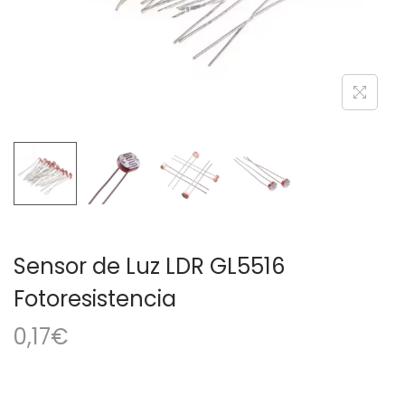
a
i
c
d
i
o
ó
n
Sensor de Luz LDR GL5516
Fotoresistencia
0,17
€