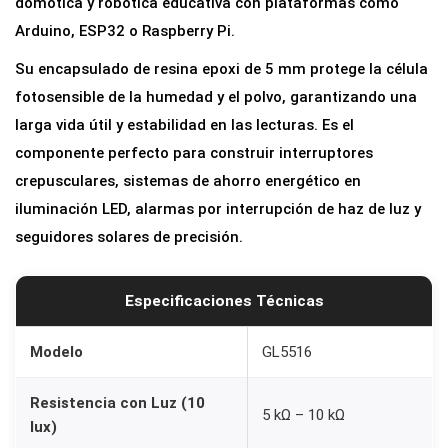
domótica y robótica educativa con plataformas como
o
Arduino, ESP32 o Raspberry Pi.
r
Su encapsulado de resina epoxi de 5 mm protege la célula
e
fotosensible de la humedad y el polvo, garantizando una
s
larga vida útil y estabilidad en las lecturas. Es el
i
componente perfecto para construir interruptores
s
crepusculares, sistemas de ahorro energético en
t
iluminación LED, alarmas por interrupción de haz de luz y
e
seguidores solares de precisión.
n
c
i
Especificaciones Técnicas
a
c
Modelo
GL5516
a
Resistencia con Luz (10
n
5 kΩ – 10 kΩ
lux)
t