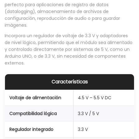
perfecto para aplicaciones de registro de datos
e
(datalogging), almacenamiento de archivos de
T
configuración, reproducción de audio o para guardar
imágenes.
a
r
Incorpora un regulador de voltaje de 3.3 V y adaptadores
de nivel lógico, permitiendo que el módulo sea alimentado
j
y controlado directamente por sistemas de 5 V, como un
e
Arduino UNO, o de 3.3 V, sin necesidad de componentes
t
externos.
a
s
Características
S
D
Voltaje de alimentación
4.5 V – 5.5 V DC
S
P
Compatibilidad lógica
3.3 V / 5 V
I
Regulador integrado
3.3 V
c
o