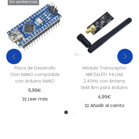
Sin existencias
V
p
a
r
a
A
r
Placa de Desarrollo
Módulo Transceptor
d
Clon NANO compatible
NRF24L01+ PA LNA
u
con Arduino NANO
2.4GHz con Antena
i
SMA 1km para Arduino
6,99
€
n
4,99
€
Leer más
o
Añadir al carrito
c
a
n
t