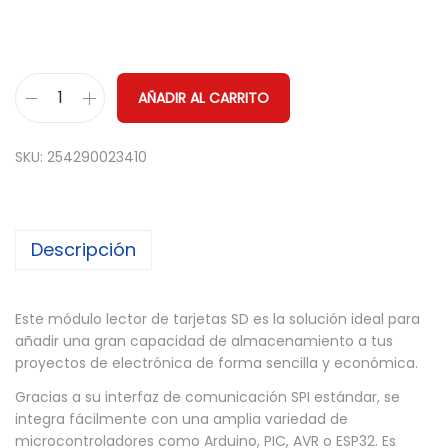
AÑADIR AL CARRITO
M
ó
SKU:
254290023410
d
u
l
Descripción
o
L
e
Este módulo lector de tarjetas SD es la solución ideal para
c
añadir una gran capacidad de almacenamiento a tus
t
proyectos de electrónica de forma sencilla y económica.
o
Gracias a su interfaz de comunicación SPI estándar, se
r
integra fácilmente con una amplia variedad de
microcontroladores como Arduino, PIC, AVR o ESP32. Es
d