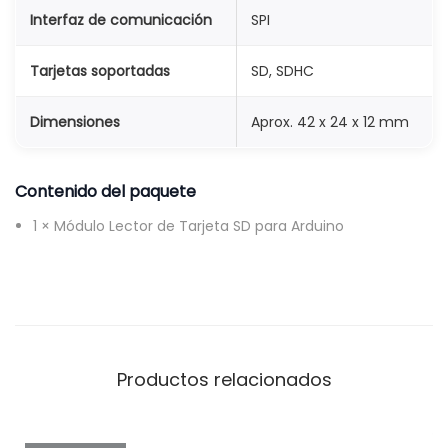
Interfaz de comunicación
SPI
n
R
Tarjetas soportadas
SD, SDHC
e
g
Dimensiones
Aprox. 42 x 24 x 12 mm
u
l
Contenido del paquete
a
d
1 × Módulo Lector de Tarjeta SD para Arduino
o
r
3
.
3
Productos relacionados
V
/
5