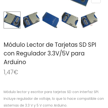
a
i
c
d
i
o
ó
n
Módulo Lector de Tarjetas SD SPI
con Regulador 3.3V/5V para
Arduino
1,47
€
Módulo lector y escritor para tarjetas SD con interfaz SPI.
Incluye regulador de voltaje, lo que lo hace compatible con
sistemas de 3.3 V y 5 V como Arduino.