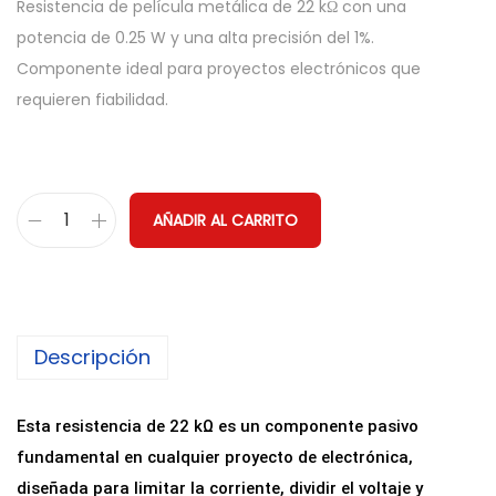
Resistencia de película metálica de 22 kΩ con una
potencia de 0.25 W y una alta precisión del 1%.
Componente ideal para proyectos electrónicos que
requieren fiabilidad.
AÑADIR AL CARRITO
R
e
s
i
Descripción
s
t
e
Esta resistencia de 22 kΩ es un componente pasivo
n
fundamental en cualquier proyecto de electrónica,
c
diseñada para limitar la corriente, dividir el voltaje y