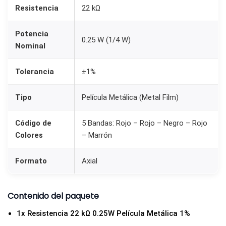
.
Resistencia
22 kΩ
2
Potencia
5
0.25 W (1/4 W)
Nominal
W
)
Tolerancia
±1%
c
a
Tipo
Película Metálica (Metal Film)
n
t
Código de
5 Bandas: Rojo – Rojo – Negro – Rojo
i
Colores
– Marrón
d
Formato
Axial
a
d
Contenido del paquete
1x Resistencia 22 kΩ 0.25W Película Metálica 1%