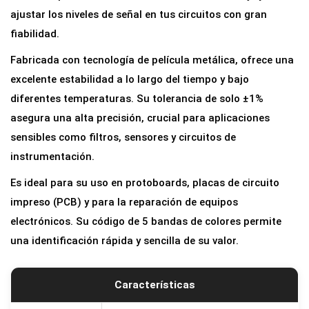
i
ajustar los niveles de señal en tus circuitos con gran
a
fiabilidad.
2
Fabricada con tecnología de película metálica, ofrece una
2
excelente estabilidad a lo largo del tiempo y bajo
K
diferentes temperaturas. Su tolerancia de solo ±1%
o
asegura una alta precisión, crucial para aplicaciones
h
sensibles como filtros, sensores y circuitos de
m
instrumentación.
1
Es ideal para su uso en protoboards, placas de circuito
%
impreso (PCB) y para la reparación de equipos
1
electrónicos. Su código de 5 bandas de colores permite
/
una identificación rápida y sencilla de su valor.
4
W
(
Características
0