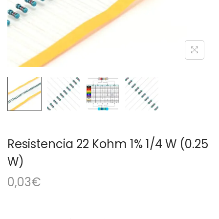
a
i
c
d
i
o
ó
n
Resistencia 22 Kohm 1% 1/4 W (0.25
W)
0,03
€