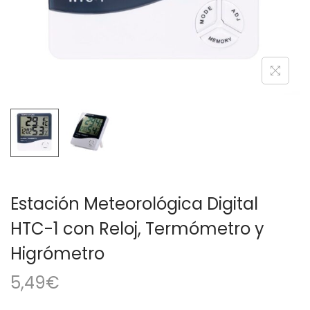
a
i
c
d
i
o
ó
n
Estación Meteorológica Digital
HTC-1 con Reloj, Termómetro y
Higrómetro
5,49
€