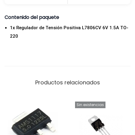
2
2
Contenido del paquete
0
1x Regulador de Tensión Positiva L7806CV 6V 1.5A TO-
c
220
a
n
t
i
d
a
Productos relacionados
d
Sin existencias