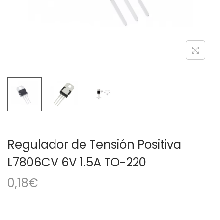
a
i
c
d
i
o
ó
n
Regulador de Tensión Positiva
L7806CV 6V 1.5A TO-220
0,18
€