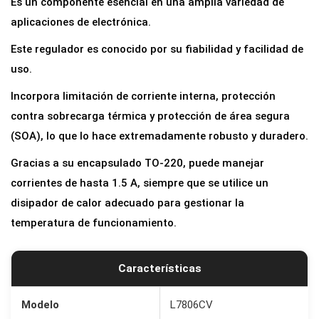
Es un componente esencial en una amplia variedad de
e
aplicaciones de electrónica.
T
Este regulador es conocido por su fiabilidad y facilidad de
e
uso.
n
s
Incorpora limitación de corriente interna, protección
i
contra sobrecarga térmica y protección de área segura
ó
(SOA), lo que lo hace extremadamente robusto y duradero.
n
Gracias a su encapsulado TO-220, puede manejar
P
corrientes de hasta 1.5 A, siempre que se utilice un
o
disipador de calor adecuado para gestionar la
s
temperatura de funcionamiento.
i
t
Características
i
v
Modelo
L7806CV
a