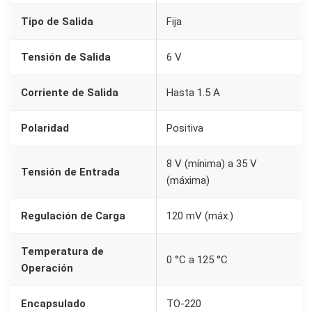
L
Tipo de Salida
Fija
7
8
Tensión de Salida
6 V
0
6
Corriente de Salida
Hasta 1.5 A
C
V
Polaridad
Positiva
6
8 V (mínima) a 35 V
V
Tensión de Entrada
(máxima)
1
.
Regulación de Carga
120 mV (máx.)
5
A
Temperatura de
0 °C a 125 °C
T
Operación
O
-
Encapsulado
TO-220