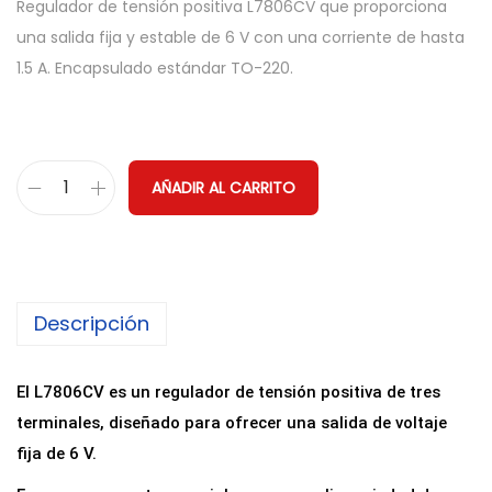
Regulador de tensión positiva L7806CV que proporciona
una salida fija y estable de 6 V con una corriente de hasta
1.5 A. Encapsulado estándar TO-220.
AÑADIR AL CARRITO
R
e
g
u
Descripción
l
a
d
El L7806CV es un regulador de tensión positiva de tres
o
terminales, diseñado para ofrecer una salida de voltaje
r
fija de 6 V.
d