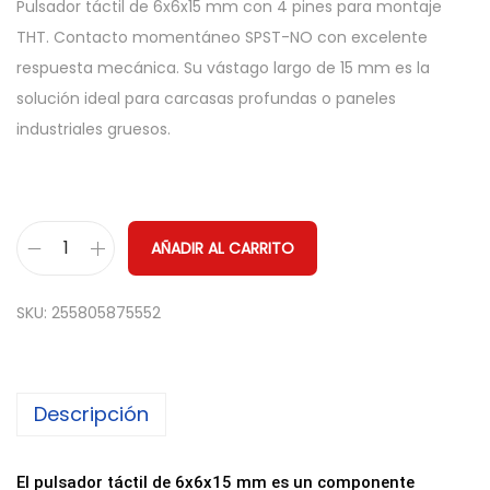
Pulsador táctil de 6x6x15 mm con 4 pines para montaje
THT. Contacto momentáneo SPST-NO con excelente
respuesta mecánica. Su vástago largo de 15 mm es la
solución ideal para carcasas profundas o paneles
industriales gruesos.
AÑADIR AL CARRITO
P
u
SKU:
255805875552
l
s
a
Descripción
d
o
r
El pulsador táctil de 6x6x15 mm es un componente