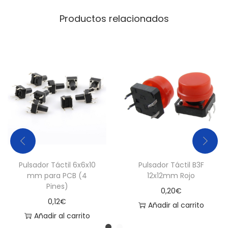
i
Productos relacionados
d
a
d
Pulsador Táctil 6x6x10
Pulsador Táctil B3F
mm para PCB (4
12x12mm Rojo
Pines)
0,20
€
0,12
€
Añadir al carrito
Añadir al carrito