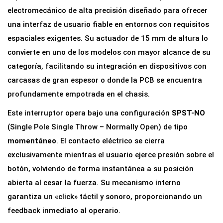
T
electromecánico de alta precisión diseñado para ofrecer
á
una interfaz de usuario fiable en entornos con requisitos
c
espaciales exigentes. Su actuador de 15 mm de altura lo
t
convierte en uno de los modelos con mayor alcance de su
i
categoría, facilitando su integración en dispositivos con
l
carcasas de gran espesor o donde la PCB se encuentra
6
profundamente empotrada en el chasis.
x
Este interruptor opera bajo una configuración
SPST-NO
6
(Single Pole Single Throw – Normally Open) de tipo
x
momentáneo
. El contacto eléctrico se cierra
1
exclusivamente mientras el usuario ejerce presión sobre el
5
botón, volviendo de forma instantánea a su posición
m
abierta al cesar la fuerza. Su mecanismo interno
m
garantiza un «click» táctil y sonoro, proporcionando un
p
feedback inmediato al operario.
a