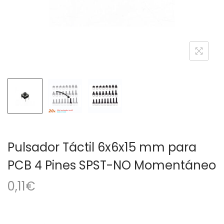
a
i
c
d
i
o
ó
n
Pulsador Táctil 6x6x15 mm para
PCB 4 Pines SPST-NO Momentáneo
0,11
€