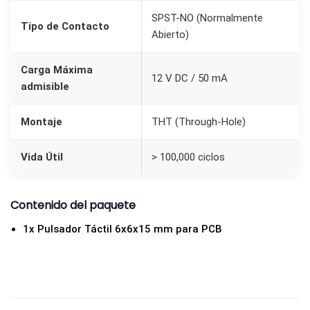
N
SPST-NO (Normalmente
Tipo de Contacto
O
Abierto)
M
o
Carga Máxima
12 V DC / 50 mA
admisible
m
e
Montaje
THT (Through-Hole)
n
t
Vida Útil
> 100,000 ciclos
á
n
Contenido del paquete
e
o
1x Pulsador Táctil 6x6x15 mm para PCB
c
a
n
t