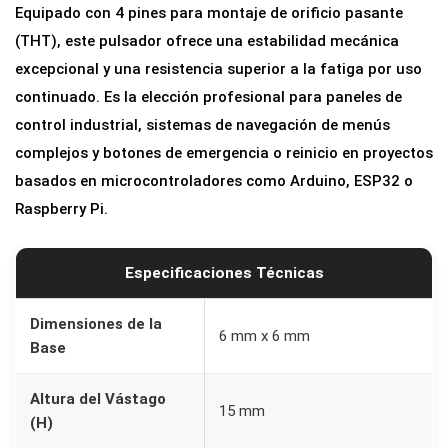
Equipado con 4 pines para montaje de orificio pasante
r
(THT), este pulsador ofrece una estabilidad mecánica
a
excepcional y una resistencia superior a la fatiga por uso
P
continuado. Es la elección profesional para paneles de
C
control industrial, sistemas de navegación de menús
B
complejos y botones de emergencia o reinicio en proyectos
4
basados en microcontroladores como Arduino, ESP32 o
P
Raspberry Pi.
i
n
e
Especificaciones Técnicas
s
S
Dimensiones de la
6 mm x 6 mm
Base
P
S
Altura del Vástago
T
15 mm
(H)
-