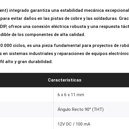
6
tent) integrado garantiza una estabilidad mecánica excepcional
x
 para evitar daños en las pistas de cobre y las soldaduras. Gra
1
DIP, ofrece una conexión eléctrica robusta y una respuesta tácti
1
audible de los componentes de alta calidad.
m
m
00.000 ciclos, es una pieza fundamental para proyectos de robó
9
 en sistemas industriales y reparaciones de equipos electróni
0
fil alto y gran durabilidad.
°
c
Características
o
n
6 x 6 x 11 mm
S
Ángulo Recto 90° (THT)
o
p
12V DC / 100 mA
o