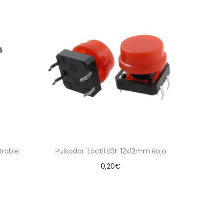
trable
Pulsador Táctil B3F 12x12mm Rojo
o
0,20
€
Añadir al carrito