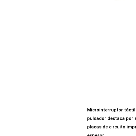
a
i
c
d
i
o
ó
n
Microinterruptor tácti
pulsador destaca por s
placas de circuito imp
espesor.