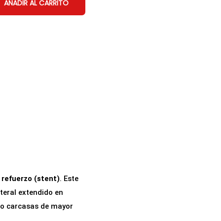
AÑADIR AL CARRITO
 refuerzo (stent)
. Este
teral extendido en
s o carcasas de mayor