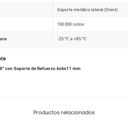
r
Soporte metálico lateral (Stent)
t
e
100.000 ciclos
d
e
ura
-25 °C a +85 °C
R
e
ete
f
 90° con Soporte de Refuerzo 6x6x11 mm
u
e
r
z
o
(
Productos relacionados
M
o