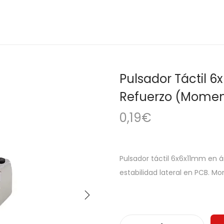
Pulsador Táctil 
Refuerzo (Mome
0,19
€
Pulsador táctil 6x6x11mm en 
estabilidad lateral en PCB. Mo