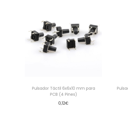
Pulsador Táctil 6x6x10 mm para
Pulsa
PCB (4 Pines)
0,12
€
Añadir al carrito