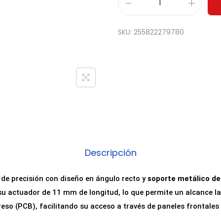
P
u
SKU:
255822279780
l
s
a
d
o
r
T
á
c
Descripción
t
i
l de precisión con diseño en ángulo recto y
soporte metálico de
l
u actuador de 11 mm de longitud, lo que permite un alcance la
6
reso (PCB), facilitando su acceso a través de paneles frontale
x