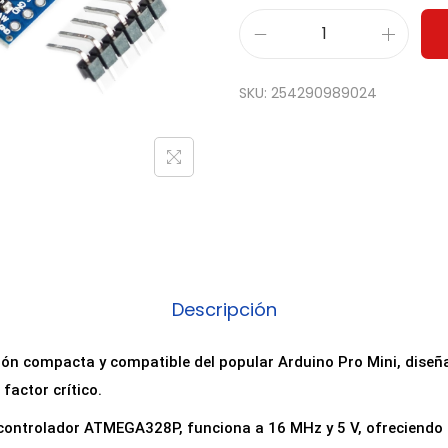
P
l
SKU:
254290989024
a
c
a
d
e
D
e
s
Descripción
a
r
sión compacta y compatible del popular Arduino Pro Mini, dise
r
factor crítico.
o
controlador ATMEGA328P, funciona a 16 MHz y 5 V, ofreciendo
l