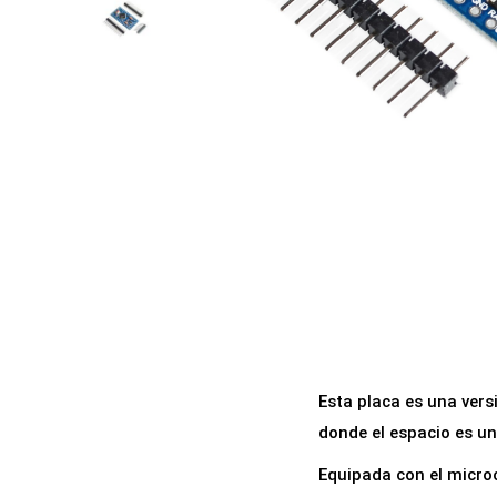
a
i
c
d
i
o
ó
n
Esta placa es una ver
donde el espacio es un 
Equipada con el micro