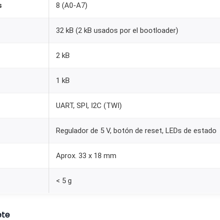
s
8 (A0-A7)
2
8
32 kB (2 kB usados por el bootloader)
P
5
2 kB
V
1
1 kB
6
M
UART, SPI, I2C (TWI)
H
Regulador de 5 V, botón de reset, LEDs de estado
z
C
Aprox. 33 x 18 mm
o
m
< 5 g
p
a
ete
t