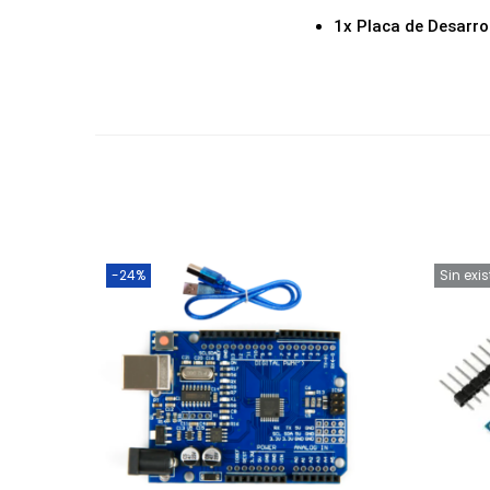
1x Placa de Desarr
-24%
Sin exi