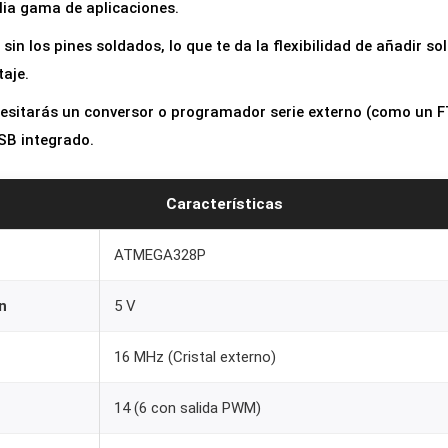
ia gama de aplicaciones.
l
o
sin los pines soldados, lo que te da la flexibilidad de añadir s
P
aje.
r
esitarás un conversor o programador serie externo (como un F
o
SB integrado.
M
i
Características
n
i
ATMEGA328P
A
T
n
5 V
M
E
16 MHz (Cristal externo)
G
14 (6 con salida PWM)
A
3