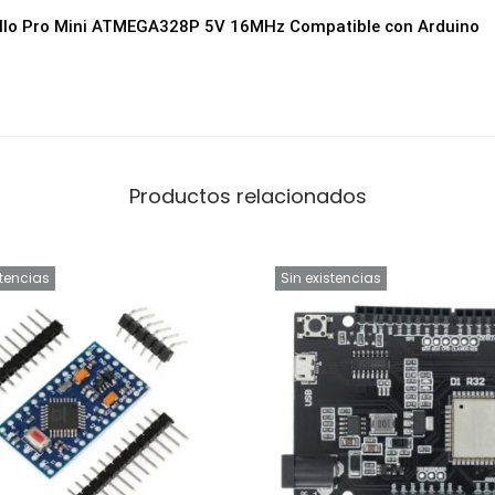
i
ollo Pro Mini ATMEGA328P 5V 16MHz Compatible con Arduino
b
l
e
c
o
Productos relacionados
n
A
r
stencias
Sin existencias
d
u
i
n
o
c
a