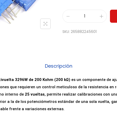
P
o
SKU:
265882245601
t
e
n
c
i
Descripción
ó
m
ivuelta 3296W de 200 Kohm (200 kΩ)
es un componente de aju
e
ones que requieren un control meticuloso de la resistencia en 
t
mo interno de
25 vueltas
, permite realizar calibraciones con un
r
ior a la de los potenciómetros estándar de una sola vuelta, ga
o
ble frente a variaciones externas.
M