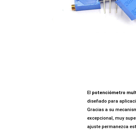
a
i
c
d
i
o
ó
n
El
potenciómetro mult
diseñado para aplicaci
Gracias a su mecanis
excepcional, muy super
ajuste permanezca esta