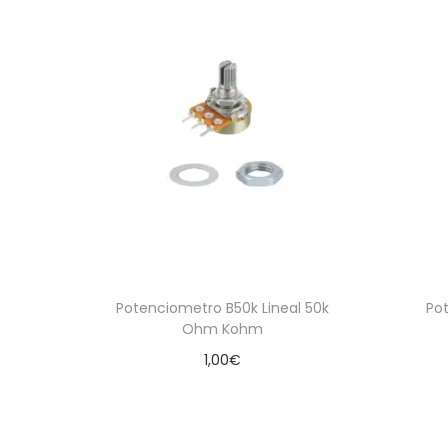
Potenciometro B50k Lineal 50k
Po
Ohm Kohm
1,00
€
Añadir al carrito