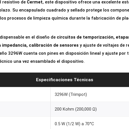
 resistivo de
Cermet
, este dispositivo ofrece una excelente es
u
o plazo. Su encapsulado cuadrado y sellado protege los compon
l
 los procesos de limpieza química durante la fabricación de pla
t
i
dispensable en el diseño de
circuitos de temporización, etapa
v
a impedancia, calibración de sensores
y ajuste de voltajes de 
u
eño 3296W cuenta con pines en disposición lineal y ajuste por to
e
técnico una vez ensamblado el dispositivo.
l
t
a
Especificaciones Técnicas
3
2
3296W (Trimpot)
9
200 Kohm (200,000 Ω)
6
W
0.5 W (1/2 W) a 70°C
2