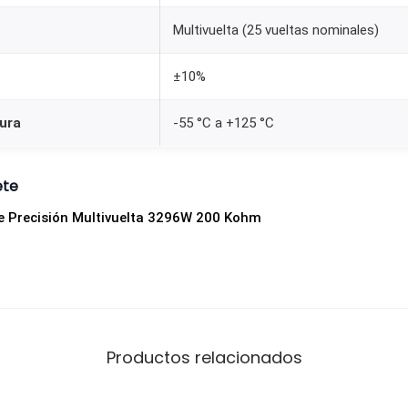
0
Multivuelta (25 vueltas nominales)
0
K
±10%
o
h
ura
-55 °C a +125 °C
m
0
ete
.
e Precisión Multivuelta 3296W 200 Kohm
5
W
p
a
r
a
Productos relacionados
P
C