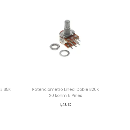
E B5K
Potenciómetro Lineal Doble B20K
20 kohm 6 Pines
1,40
€
Añadir al carrito