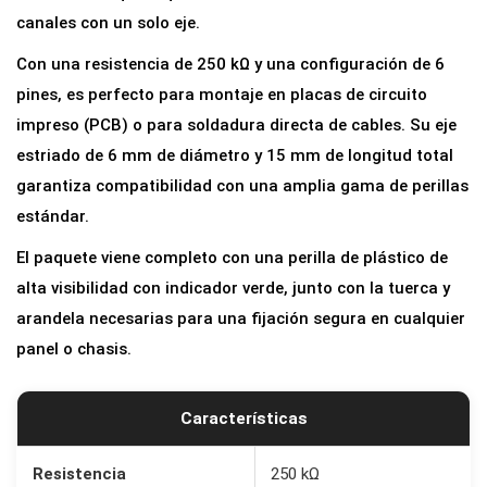
t
canales con un solo eje.
r
Con una resistencia de 250 kΩ y una configuración de 6
o
pines, es perfecto para montaje en placas de circuito
l
impreso (PCB) o para soldadura directa de cables. Su eje
i
estriado de 6 mm de diámetro y 15 mm de longitud total
n
garantiza compatibilidad con una amplia gama de perillas
e
estándar.
a
El paquete viene completo con una perilla de plástico de
l
alta visibilidad con indicador verde, junto con la tuerca y
D
arandela necesarias para una fijación segura en cualquier
O
panel o chasis.
B
L
E
Características
B
2
Resistencia
250 kΩ