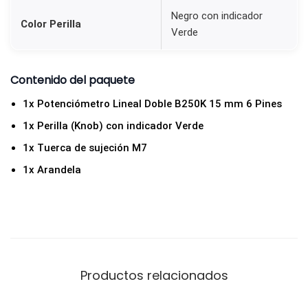
e
Negro con indicador
Color Perilla
r
Verde
d
e
Contenido del paquete
c
1x Potenciómetro Lineal Doble B250K 15 mm 6 Pines
a
n
1x Perilla (Knob) con indicador Verde
t
1x Tuerca de sujeción M7
i
1x Arandela
d
a
d
Productos relacionados