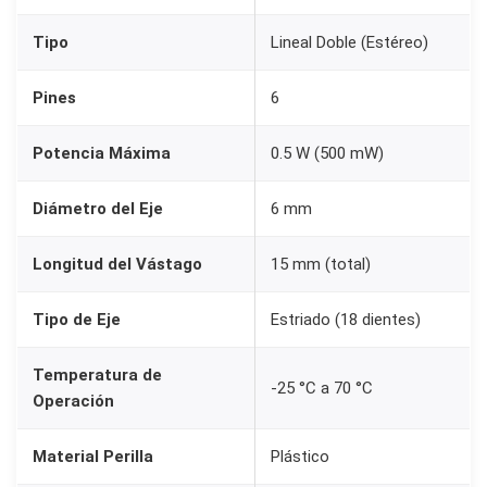
5
Tipo
Lineal Doble (Estéreo)
0
K
Pines
6
+
P
Potencia Máxima
0.5 W (500 mW)
e
r
Diámetro del Eje
6 mm
i
l
Longitud del Vástago
15 mm (total)
l
Tipo de Eje
Estriado (18 dientes)
a
K
Temperatura de
n
-25 °C a 70 °C
Operación
o
b
Material Perilla
Plástico
V