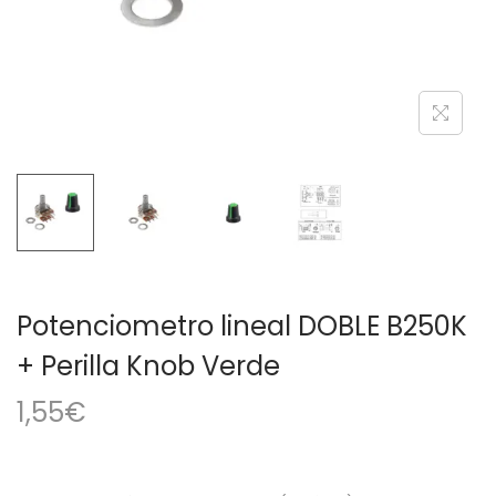
a
i
c
d
i
o
ó
n
Potenciometro lineal DOBLE B250K
+ Perilla Knob Verde
1,55
€