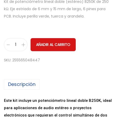
Kit de potenciómetro lineal doble (estéreo) B250K de 250
kΩ. Eje estriado de 6 mm y 15 mm de largo, 6 pines para
PCB. Incluye perilla verde, tuerca y arandela.
AÑADIR AL CARRITO
P
o
SKU:
255565048447
t
e
n
Descripción
c
i
o
Este kit incluye un potenciómetro lineal doble B250K, ideal
m
para aplicaciones de audio estéreo o proyectos
e
electrónicos que requieran el control simultáneo de dos