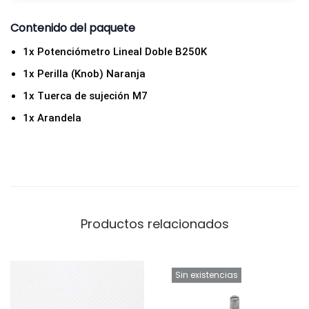
a
Contenido del paquete
r
a
1x Potenciómetro Lineal Doble B250K
n
1x Perilla (Knob) Naranja
j
1x Tuerca de sujeción M7
a
1x Arandela
c
a
n
t
i
Productos relacionados
d
a
d
Sin existencias