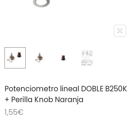
a
i
c
d
i
o
ó
n
Potenciometro lineal DOBLE B250K
+ Perilla Knob Naranja
1,55
€