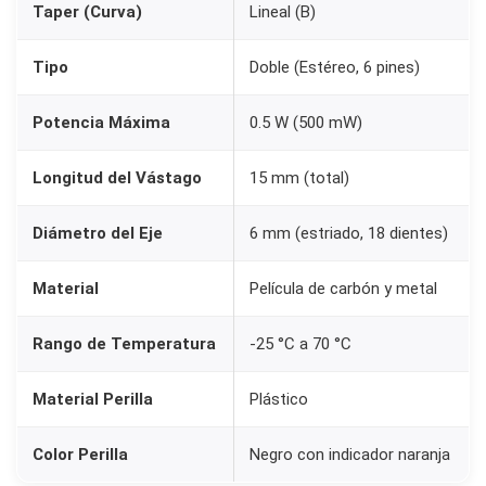
Taper (Curva)
Lineal (B)
5
0
Tipo
Doble (Estéreo, 6 pines)
K
+
Potencia Máxima
0.5 W (500 mW)
P
e
Longitud del Vástago
15 mm (total)
r
i
Diámetro del Eje
6 mm (estriado, 18 dientes)
l
Material
Película de carbón y metal
l
a
Rango de Temperatura
-25 °C a 70 °C
K
n
Material Perilla
Plástico
o
b
Color Perilla
Negro con indicador naranja
N