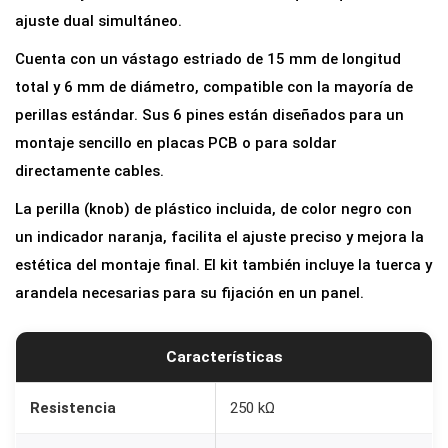
t
ajuste dual simultáneo.
r
Cuenta con un vástago estriado de 15 mm de longitud
o
total y 6 mm de diámetro, compatible con la mayoría de
l
perillas estándar. Sus 6 pines están diseñados para un
i
montaje sencillo en placas PCB o para soldar
n
directamente cables.
e
La perilla (knob) de plástico incluida, de color negro con
a
un indicador naranja, facilita el ajuste preciso y mejora la
l
estética del montaje final. El kit también incluye la tuerca y
D
arandela necesarias para su fijación en un panel.
O
B
L
Características
E
B
Resistencia
250 kΩ
2