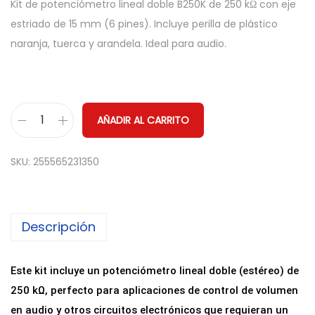
Kit de potenciómetro lineal doble B250K de 250 kΩ con eje
estriado de 15 mm (6 pines). Incluye perilla de plástico
naranja, tuerca y arandela. Ideal para audio.
AÑADIR AL CARRITO
P
o
SKU:
255565231350
t
e
n
Descripción
c
i
o
Este kit incluye un potenciómetro lineal doble (estéreo) de
m
250 kΩ, perfecto para aplicaciones de control de volumen
e
en audio y otros circuitos electrónicos que requieran un