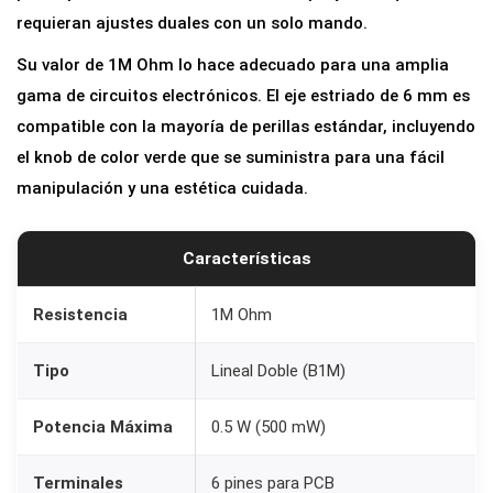
t
requieran ajustes duales con un solo mando.
r
Su valor de 1M Ohm lo hace adecuado para una amplia
o
gama de circuitos electrónicos. El eje estriado de 6 mm es
l
compatible con la mayoría de perillas estándar, incluyendo
i
el knob de color verde que se suministra para una fácil
n
manipulación y una estética cuidada.
e
a
Características
l
D
Resistencia
1M Ohm
O
B
Tipo
Lineal Doble (B1M)
L
E
Potencia Máxima
0.5 W (500 mW)
B
1
Terminales
6 pines para PCB