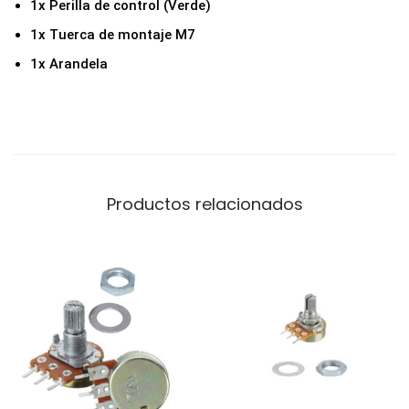
1x Perilla de control (Verde)
V
1x Tuerca de montaje M7
e
1x Arandela
r
d
e
c
a
n
Productos relacionados
t
i
d
a
d