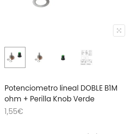
a
i
c
d
i
o
ó
n
Potenciometro lineal DOBLE B1M
ohm + Perilla Knob Verde
1,55
€