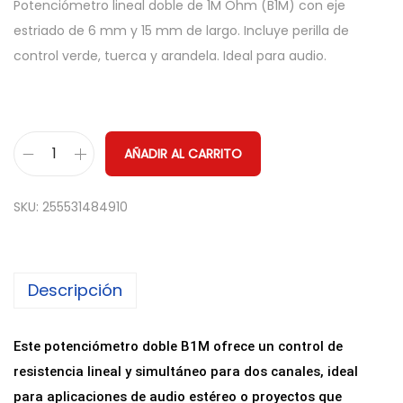
Potenciómetro lineal doble de 1M Ohm (B1M) con eje
estriado de 6 mm y 15 mm de largo. Incluye perilla de
control verde, tuerca y arandela. Ideal para audio.
AÑADIR AL CARRITO
P
o
SKU:
255531484910
t
e
n
Descripción
c
i
o
Este potenciómetro doble B1M ofrece un control de
m
resistencia lineal y simultáneo para dos canales, ideal
e
para aplicaciones de audio estéreo o proyectos que