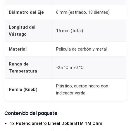
M
Diámetro del Eje
6 mm (estriado, 18 dientes)
o
h
Longitud del
m
15 mm (total)
Vástago
+
P
Material
Película de carbón y metal
e
r
Rango de
-25 °C a 70 °C
i
Temperatura
l
Plástico, cuerpo negro con
l
Perilla (Knob)
indicador verde
a
K
n
Contenido del paquete
o
1x Potenciómetro Lineal Doble B1M 1M Ohm
b