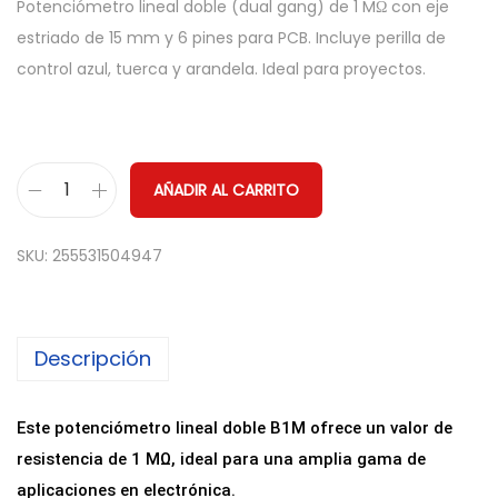
Potenciómetro lineal doble (dual gang) de 1 MΩ con eje
estriado de 15 mm y 6 pines para PCB. Incluye perilla de
control azul, tuerca y arandela. Ideal para proyectos.
AÑADIR AL CARRITO
P
o
SKU:
255531504947
t
e
n
Descripción
c
i
o
Este potenciómetro lineal doble B1M ofrece un valor de
m
resistencia de 1 MΩ, ideal para una amplia gama de
e
aplicaciones en electrónica.