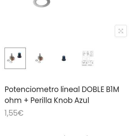
a
i
c
d
i
o
ó
n
Potenciometro lineal DOBLE B1M
ohm + Perilla Knob Azul
1,55
€