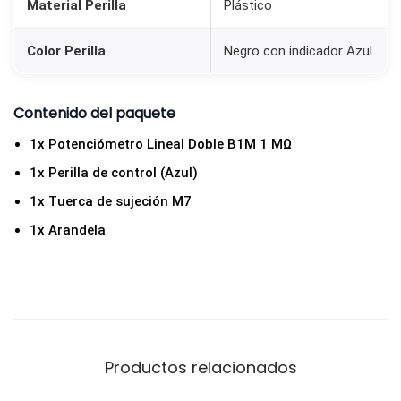
Material Perilla
Plástico
A
z
Color Perilla
Negro con indicador Azul
u
l
Contenido del paquete
c
a
1x Potenciómetro Lineal Doble B1M 1 MΩ
n
1x Perilla de control (Azul)
t
1x Tuerca de sujeción M7
i
1x Arandela
d
a
d
Productos relacionados