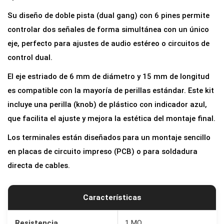
t
Su diseño de doble pista (dual gang) con 6 pines permite
r
controlar dos señales de forma simultánea con un único
o
eje, perfecto para ajustes de audio estéreo o circuitos de
l
control dual.
i
El eje estriado de 6 mm de diámetro y 15 mm de longitud
n
es compatible con la mayoría de perillas estándar. Este kit
e
incluye una perilla (knob) de plástico con indicador azul,
a
que facilita el ajuste y mejora la estética del montaje final.
l
D
Los terminales están diseñados para un montaje sencillo
O
en placas de circuito impreso (PCB) o para soldadura
B
directa de cables.
L
E
Características
B
1
Resistencia
1 MΩ