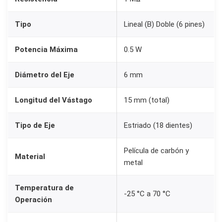
M
o
Tipo
Lineal (B) Doble (6 pines)
h
m
Potencia Máxima
0.5 W
+
Diámetro del Eje
6 mm
P
e
Longitud del Vástago
15 mm (total)
r
i
Tipo de Eje
Estriado (18 dientes)
l
l
Película de carbón y
Material
a
metal
K
n
Temperatura de
-25 °C a 70 °C
Operación
o
b