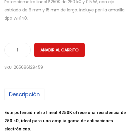
Potenciómetro lineal B250K de 250 kΩ y 0.5 W, con eje
estriado de 6 mm y 15 mm de largo. Incluye perilla amarilla
tipo WH148.
AÑADIR AL CARRITO
P
o
SKU:
265686129459
t
e
n
Descripción
c
i
o
Este potenciómetro lineal B250K ofrece una resistencia de
m
250 kΩ, ideal para una amplia gama de aplicaciones
e
electrónicas.