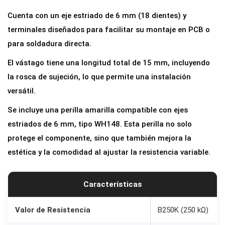
t
Cuenta con un eje estriado de 6 mm (18 dientes) y
r
terminales diseñados para facilitar su montaje en PCB o
o
para soldadura directa.
L
El vástago tiene una longitud total de 15 mm, incluyendo
i
la rosca de sujeción, lo que permite una instalación
n
versátil.
e
a
Se incluye una perilla amarilla compatible con ejes
l
estriados de 6 mm, tipo WH148. Esta perilla no solo
B
protege el componente, sino que también mejora la
2
estética y la comodidad al ajustar la resistencia variable.
5
0
Características
K
0
Valor de Resistencia
B250K (250 kΩ)
,