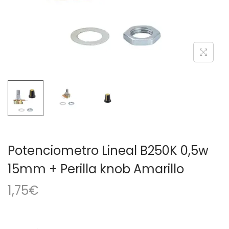
a
i
c
d
i
o
ó
n
Potenciometro Lineal B250K 0,5w
15mm + Perilla knob Amarillo
1,75
€