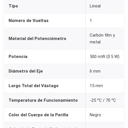
5
Tipo
Lineal
w
1
Número de Vueltas
1
5
Carbón film y
m
Material del Potenciómetro
metal
m
+
Potencia
500 mW (0.5 W)
P
e
Diámetro del Eje
6 mm
r
i
Largo Total del Vástago
15 mm
l
l
Temperatura de Funcionamiento
-25 °C / 70 °C
a
Color del Cuerpo de la Perilla
Negro
k
n