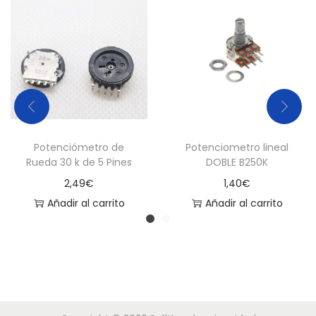
a
d
Potenciómetro de
Potenciometro lineal
Rueda 30 k de 5 Pines
DOBLE B250K
2,49
€
1,40
€
Añadir al carrito
Añadir al carrito