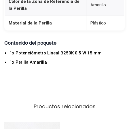
Color de la Zona de Referencia de
o
Amarillo
la Perilla
b
A
Material de la Perilla
Plástico
m
a
Contenido del paquete
r
i
1x Potenciómetro Lineal B250K 0.5 W 15 mm
l
1x Perilla Amarilla
l
o
c
a
n
Productos relacionados
t
i
d