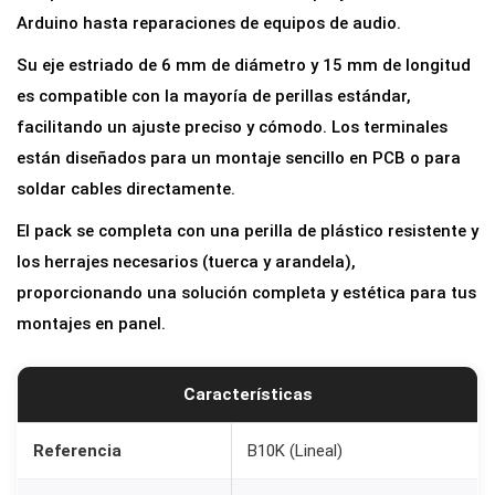
t
Arduino hasta reparaciones de equipos de audio.
r
Su eje estriado de 6 mm de diámetro y 15 mm de longitud
o
es compatible con la mayoría de perillas estándar,
B
facilitando un ajuste preciso y cómodo. Los terminales
1
están diseñados para un montaje sencillo en PCB o para
0
soldar cables directamente.
K
El pack se completa con una perilla de plástico resistente y
l
los herrajes necesarios (tuerca y arandela),
i
proporcionando una solución completa y estética para tus
n
montajes en panel.
e
a
l
Características
1
0
Referencia
B10K (Lineal)
k