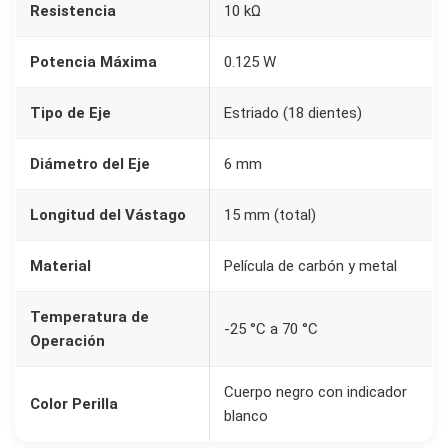
Resistencia
10 kΩ
+
P
Potencia Máxima
0.125 W
e
r
Tipo de Eje
Estriado (18 dientes)
i
l
Diámetro del Eje
6 mm
l
a
Longitud del Vástago
15 mm (total)
K
Material
Película de carbón y metal
n
o
Temperatura de
b
-25 °C a 70 °C
Operación
B
L
Cuerpo negro con indicador
Color Perilla
A
blanco
N