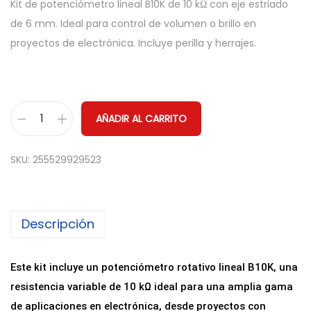
Kit de potenciómetro lineal B10K de 10 kΩ con eje estriado
de 6 mm. Ideal para control de volumen o brillo en
proyectos de electrónica. Incluye perilla y herrajes.
AÑADIR AL CARRITO
P
o
SKU:
255529929523
t
e
n
Descripción
c
i
o
Este kit incluye un potenciómetro rotativo lineal B10K, una
m
resistencia variable de 10 kΩ ideal para una amplia gama
e
de aplicaciones en electrónica, desde proyectos con