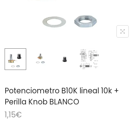
a
i
c
d
i
o
ó
n
Potenciometro B10K lineal 10k +
Perilla Knob BLANCO
1,15
€