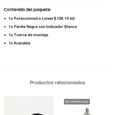
C
Contenido del paquete
O
c
1x Potenciómetro Lineal B10K 10 kΩ
a
1x Perilla Negra con Indicador Blanco
n
1x Tuerca de montaje
t
1x Arandela
i
d
a
d
Productos relacionados
Sin existencias