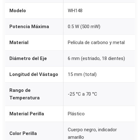
+
Modelo
WH148
P
e
Potencia Máxima
0.5 W (500 mW)
r
i
Material
Película de carbono y metal
l
l
Diámetro del Eje
6 mm (estriado, 18 dientes)
a
Longitud del Vástago
15 mm (total)
K
n
Rango de
o
-25 °C a 70 °C
Temperatura
b
A
Material Perilla
Plástico
M
A
Cuerpo negro, indicador
Color Perilla
R
amarillo