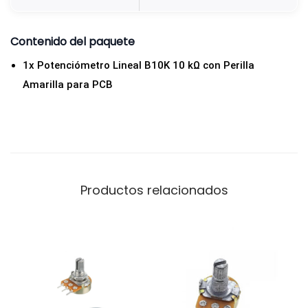
I
L
Contenido del paquete
L
1x Potenciómetro Lineal B10K 10 kΩ con Perilla
O
Amarilla para PCB
c
a
n
t
i
d
Productos relacionados
a
d