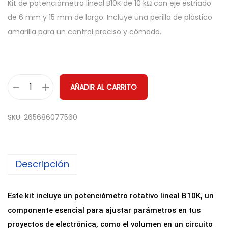
Kit de potenciómetro lineal B10K de 10 kΩ con eje estriado
de 6 mm y 15 mm de largo. Incluye una perilla de plástico
amarilla para un control preciso y cómodo.
AÑADIR AL CARRITO
P
o
SKU:
265686077560
t
e
n
Descripción
c
i
o
Este kit incluye un potenciómetro rotativo lineal B10K, un
m
componente esencial para ajustar parámetros en tus
e
proyectos de electrónica, como el volumen en un circuito