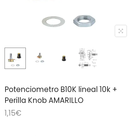
a
i
c
d
i
o
ó
n
Potenciometro B10K lineal 10k +
Perilla Knob AMARILLO
1,15
€