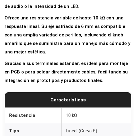
t
de audio o la intensidad de un LED.
r
Ofrece una resistencia variable de hasta 10 kΩ con una
o
respuesta lineal. Su eje estriado de 6 mm es compatible
B
con una amplia variedad de perillas, incluyendo el knob
1
amarillo que se suministra para un manejo más cómodo y
0
una mejor estética.
K
Gracias a sus terminales estándar, es ideal para montaje
l
en PCB o para soldar directamente cables, facilitando su
i
integración en prototipos y productos finales.
n
e
a
Características
l
1
Resistencia
10 kΩ
0
Tipo
Lineal (Curva B)
k