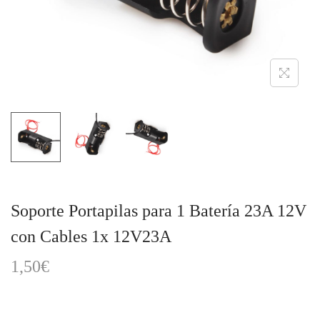
a
i
c
d
i
o
ó
n
Soporte Portapilas para 1 Batería 23A 12V
con Cables 1x 12V23A
1,50
€