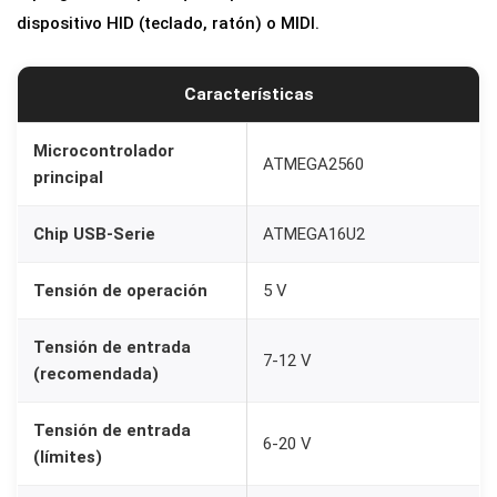
dispositivo HID (teclado, ratón) o MIDI.
R
3
(
Características
A
T
Microcontrolador
ATMEGA2560
principal
M
E
Chip USB-Serie
ATMEGA16U2
G
A
Tensión de operación
5 V
1
6
Tensión de entrada
7-12 V
U
(recomendada)
2
)
Tensión de entrada
6-20 V
(límites)
C
o