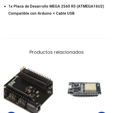
n
1x Placa de Desarrollo MEGA 2560 R3 (ATMEGA16U2)
o
Compatible con Arduino + Cable USB
+
C
a
b
l
Productos relacionados
e
U
S
B
c
a
n
t
i