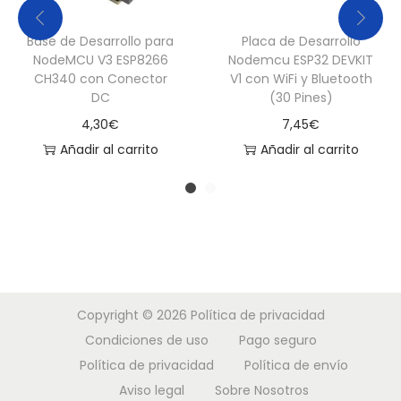
d
Base de Desarrollo para
Placa de Desarrollo
a
NodeMCU V3 ESP8266
Nodemcu ESP32 DEVKIT
d
CH340 con Conector
V1 con WiFi y Bluetooth
DC
(30 Pines)
4,30
€
7,45
€
Añadir al carrito
Añadir al carrito
Copyright © 2026
Política de privacidad
Condiciones de uso
Pago seguro
Política de privacidad
Política de envío
Aviso legal
Sobre Nosotros