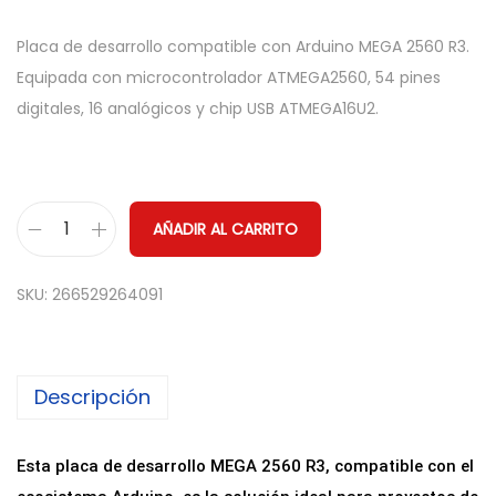
Placa de desarrollo compatible con Arduino MEGA 2560 R3.
Equipada con microcontrolador ATMEGA2560, 54 pines
digitales, 16 analógicos y chip USB ATMEGA16U2.
AÑADIR AL CARRITO
P
l
SKU:
266529264091
a
c
a
Descripción
d
e
D
Esta placa de desarrollo MEGA 2560 R3, compatible con el
e