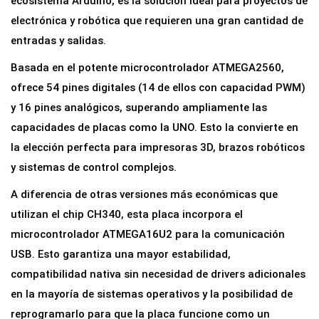
ecosistema Arduino, es la solución ideal para proyectos de
s
electrónica y robótica que requieren una gran cantidad de
a
entradas y salidas.
r
Basada en el potente microcontrolador ATMEGA2560,
r
ofrece 54 pines digitales (14 de ellos con capacidad PWM)
o
y 16 pines analógicos, superando ampliamente las
l
capacidades de placas como la UNO. Esto la convierte en
l
la elección perfecta para impresoras 3D, brazos robóticos
o
y sistemas de control complejos.
M
A diferencia de otras versiones más económicas que
E
utilizan el chip CH340, esta placa incorpora el
G
microcontrolador ATMEGA16U2 para la comunicación
A
USB. Esto garantiza una mayor estabilidad,
2
compatibilidad nativa sin necesidad de drivers adicionales
5
en la mayoría de sistemas operativos y la posibilidad de
6
reprogramarlo para que la placa funcione como un
0