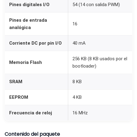
Pines digitales I/O
54 (14 con salida PWM)
m
p
Pines de entrada
16
a
analógica
t
i
Corriente DC por pin I/O
40 mA
b
l
256 KB (8 KB usados por el
Memoria Flash
bootloader)
e
c
SRAM
8 KB
o
n
EEPROM
4 KB
A
r
Frecuencia de reloj
16 MHz
d
u
Contenido del paquete
i