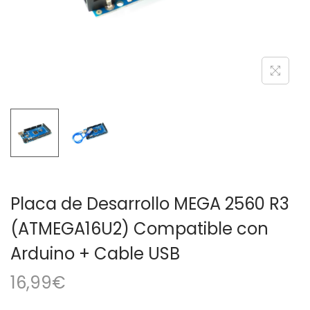
a
i
c
d
i
o
ó
n
Placa de Desarrollo MEGA 2560 R3
(ATMEGA16U2) Compatible con
Arduino + Cable USB
16,99
€