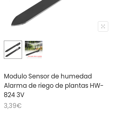
a
i
c
d
i
o
ó
n
Modulo Sensor de humedad
Alarma de riego de plantas HW-
824 3V
3,39
€