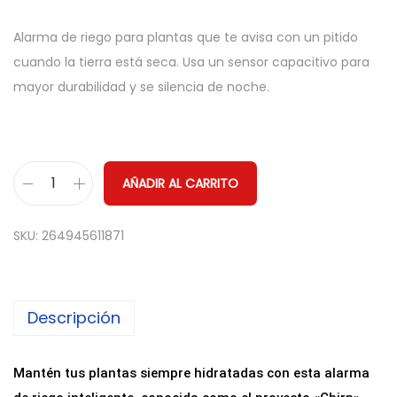
Alarma de riego para plantas que te avisa con un pitido
cuando la tierra está seca. Usa un sensor capacitivo para
mayor durabilidad y se silencia de noche.
AÑADIR AL CARRITO
M
o
SKU:
264945611871
d
u
l
Descripción
o
S
e
Mantén tus plantas siempre hidratadas con esta alarma
n