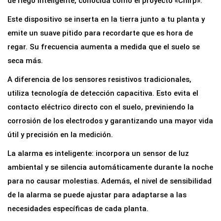
de riego inteligente, conocida como el proyecto «Chirp».
s
Este dispositivo se inserta en la tierra junto a tu planta y
o
emite un suave pitido para recordarte que es hora de
r
regar. Su frecuencia aumenta a medida que el suelo se
d
seca más.
e
A diferencia de los sensores resistivos tradicionales,
h
utiliza tecnología de detección capacitiva. Esto evita el
u
contacto eléctrico directo con el suelo, previniendo la
m
corrosión de los electrodos y garantizando una mayor vida
e
útil y precisión en la medición.
d
a
La alarma es inteligente: incorpora un sensor de luz
d
ambiental y se silencia automáticamente durante la noche
A
para no causar molestias. Además, el nivel de sensibilidad
l
de la alarma se puede ajustar para adaptarse a las
a
necesidades específicas de cada planta.
r