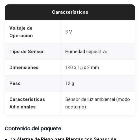
m
Características
a
d
Voltaje de
3 V
e
Operación
r
i
Tipo de Sensor
Humedad capacitivo
e
Dimensiones
140 x 15 x 2 mm
g
o
Peso
12 g
d
e
Características
Sensor de luz ambiental (modo
p
Adicionales
nocturno)
l
a
Contenido del paquete
n
t
1x Alarma de Riego para Plantas con Sensor de