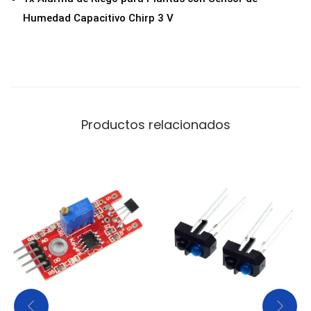
a
Humedad Capacitivo Chirp 3 V
s
H
W
-
8
Productos relacionados
2
4
3
V
c
a
n
t
i
d