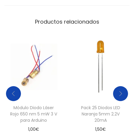
t
i
Productos relacionados
d
a
d
Módulo Diodo Láser
Pack 25 Diodos LED
Rojo 650 nm 5 mW 3 V
Naranja 5mm 2.2V
para Arduino
20mA
1,00
€
1,50
€