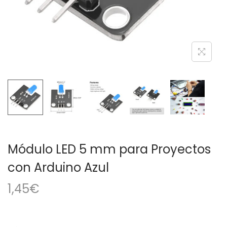
a
i
c
d
i
o
ó
n
Módulo LED 5 mm para Proyectos
con Arduino Azul
1,45
€