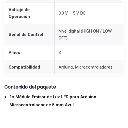
o
Voltaje de
n
3.3 V – 5 V DC
Operación
A
r
Nivel digital (HIGH ON / LOW
Señal de Control
d
OFF)
u
i
Pines
3
n
Compatibilidad
Arduino, Microcontroladores
o
A
z
Contenido del paquete
u
1x Módulo Emisor de Luz LED para Arduino
l
Microcontrolador de 5 mm Azul
c
a
n