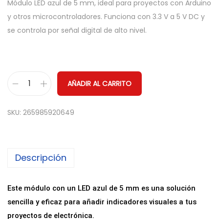
Módulo LED azul de 5 mm, ideal para proyectos con Arduino
y otros microcontroladores. Funciona con 3.3 V a 5 V DC y
se controla por señal digital de alto nivel.
AÑADIR AL CARRITO
M
ó
SKU:
265985920649
d
u
l
Descripción
o
L
E
Este módulo con un LED azul de 5 mm es una solución
D
sencilla y eficaz para añadir indicadores visuales a tus
5
proyectos de electrónica.