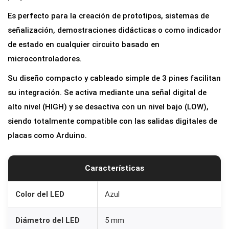
m
Es perfecto para la creación de prototipos, sistemas de
m
señalización, demostraciones didácticas o como indicador
p
de estado en cualquier circuito basado en
a
microcontroladores.
r
Su diseño compacto y cableado simple de 3 pines facilitan
a
su integración. Se activa mediante una señal digital de
P
alto nivel (HIGH) y se desactiva con un nivel bajo (LOW),
r
siendo totalmente compatible con las salidas digitales de
o
placas como Arduino.
y
e
c
Características
t
o
Color del LED
Azul
s
Diámetro del LED
5 mm
c