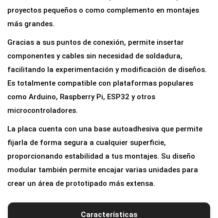
o
proyectos pequeños o como complemento en montajes
a
más grandes.
r
Gracias a sus puntos de conexión, permite insertar
d
componentes y cables sin necesidad de soldadura,
B
facilitando la experimentación y modificación de diseños.
r
Es totalmente compatible con plataformas populares
e
como Arduino, Raspberry Pi, ESP32 y otros
a
microcontroladores.
d
La placa cuenta con una base autoadhesiva que permite
b
fijarla de forma segura a cualquier superficie,
o
proporcionando estabilidad a tus montajes. Su diseño
a
modular también permite encajar varias unidades para
r
crear un área de prototipado más extensa.
d
1
7
Características