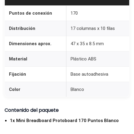
0
P
Puntos de conexión
170
u
Distribución
17 columnas x 10 filas
n
t
Dimensiones aprox.
47 x 35 x 8.5 mm
o
s
Material
Plástico ABS
B
l
Fijación
Base autoadhesiva
a
n
Color
Blanco
c
o
Contenido del paquete
c
1x Mini Breadboard Protoboard 170 Puntos Blanco
a
n