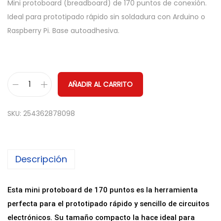
Mini protoboard (breadboard) de 170 puntos de conexión.
Ideal para prototipado rápido sin soldadura con Arduino o
Raspberry Pi. Base autoadhesiva.
AÑADIR AL CARRITO
M
i
SKU:
254362878098
n
i
P
Descripción
r
o
t
Esta mini protoboard de 170 puntos es la herramienta
o
perfecta para el prototipado rápido y sencillo de circuitos
b
electrónicos. Su tamaño compacto la hace ideal para