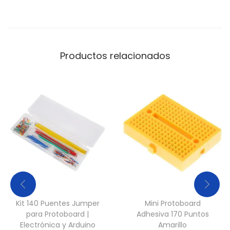
t
i
d
a
Productos relacionados
d
Kit 140 Puentes Jumper
Mini Protoboard
para Protoboard |
Adhesiva 170 Puntos
Electrónica y Arduino
Amarillo