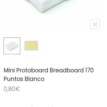
a
i
c
d
i
o
ó
n
Mini Protoboard Breadboard 170
Puntos Blanco
0,80
€