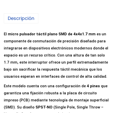
r
o
Descripción
P
u
l
El
micro pulsador táctil plano SMD de 4x4x1.7 mm
es un
s
componente de conmutación de precisión diseñado para
a
integrarse en dispositivos electrónicos modernos donde el
d
espacio es un recurso crítico. Con una altura de tan solo
o
1.7 mm, este interruptor ofrece un perfil extremadamente
r
bajo sin sacrificar la respuesta táctil mecánica que los
T
usuarios esperan en interfaces de control de alta calidad.
á
Este modelo cuenta con una configuración de
4 pines
que
c
garantiza una fijación robusta a la placa de circuito
t
impreso (PCB) mediante tecnología de montaje superficial
i
(SMD). Su diseño
SPST-NO
(Single Pole, Single Throw –
l