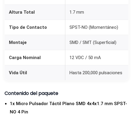
m
Altura Total
1.7 mm
S
P
Tipo de Contacto
SPST-NO (Momentáneo)
S
T
Montaje
SMD / SMT (Superficial)
-
N
Carga Nominal
12 VDC / 50 mA
O
4
Vida Útil
Hasta 200,000 pulsaciones
P
i
Contenido del paquete
n
1x Micro Pulsador Táctil Plano SMD 4x4x1.7 mm SPST-
c
NO 4 Pin
a
n
t