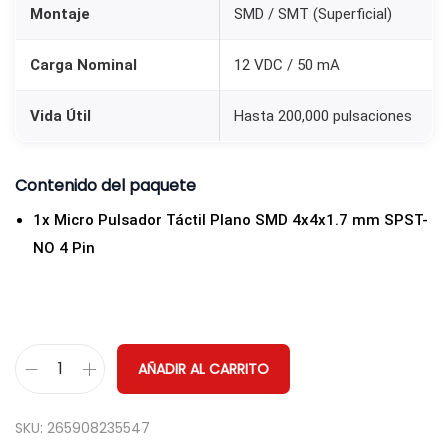
Montaje
SMD / SMT (Superficial)
Carga Nominal
12 VDC / 50 mA
Vida Útil
Hasta 200,000 pulsaciones
Contenido del paquete
1x Micro Pulsador Táctil Plano SMD 4x4x1.7 mm SPST-
NO 4 Pin
AÑADIR AL CARRITO
M
i
SKU:
265908235547
c