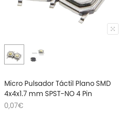
a
i
c
d
i
o
ó
n
Micro Pulsador Táctil Plano SMD
4x4x1.7 mm SPST-NO 4 Pin
0,07
€