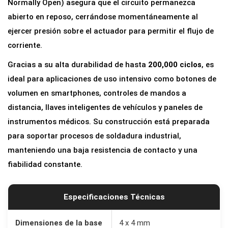
Normally Open) asegura que el circuito permanezca
P
abierto en reposo, cerrándose momentáneamente al
l
ejercer presión sobre el actuador para permitir el flujo de
a
corriente.
n
Gracias a su alta durabilidad de hasta
200,000 ciclos
, es
o
ideal para aplicaciones de uso intensivo como botones de
S
volumen en smartphones, controles de mandos a
M
distancia, llaves inteligentes de vehículos y paneles de
D
instrumentos médicos. Su construcción está preparada
4
para soportar procesos de soldadura industrial,
x
manteniendo una baja resistencia de contacto y una
4
fiabilidad constante.
x
1
.
Especificaciones Técnicas
7
m
Dimensiones de la base
4 x 4 mm