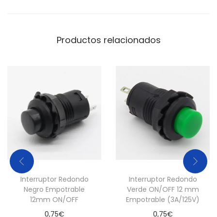
i
d
a
Productos relacionados
d
Interruptor Redondo
Interruptor Redondo
Negro Empotrable
Verde ON/OFF 12 mm
12mm ON/OFF
Empotrable (3A/125V)
0,75
€
0,75
€