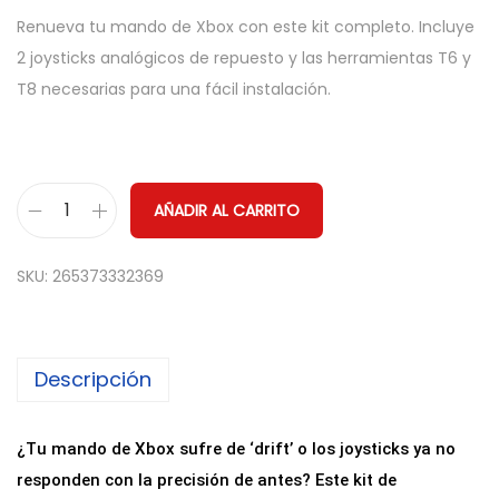
Renueva tu mando de Xbox con este kit completo. Incluye
2 joysticks analógicos de repuesto y las herramientas T6 y
T8 necesarias para una fácil instalación.
AÑADIR AL CARRITO
K
i
SKU:
265373332369
t
d
e
Descripción
R
e
p
¿Tu mando de Xbox sufre de ‘drift’ o los joysticks ya no
a
responden con la precisión de antes? Este kit de