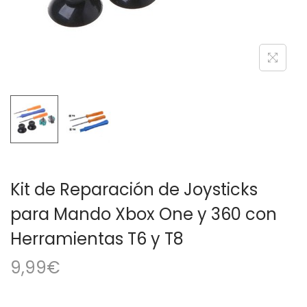
a
i
c
d
i
o
ó
n
Kit de Reparación de Joysticks
para Mando Xbox One y 360 con
Herramientas T6 y T8
9,99
€