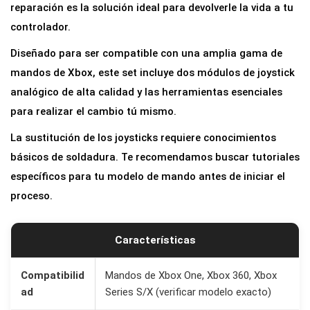
r
reparación es la solución ideal para devolverle la vida a tu
a
controlador.
c
Diseñado para ser compatible con una amplia gama de
i
mandos de Xbox, este set incluye dos módulos de joystick
ó
analógico de alta calidad y las herramientas esenciales
n
para realizar el cambio tú mismo.
d
La sustitución de los joysticks requiere conocimientos
e
básicos de soldadura. Te recomendamos buscar tutoriales
J
específicos para tu modelo de mando antes de iniciar el
o
proceso.
y
s
t
Características
i
c
Compatibilid
Mandos de Xbox One, Xbox 360, Xbox
ad
Series S/X (verificar modelo exacto)
k