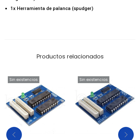
e
1x Herramienta de palanca (spudger)
y
3
6
0
c
o
Productos relacionados
n
H
Sin existencias
Sin existencias
e
r
r
a
m
i
e