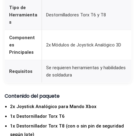
s
Tipo de
p
Herramienta
Destornilladores Torx T6 y T8
a
s
r
a
Component
M
es
2x Módulos de Joystick Analógico 3D
Principales
a
n
Se requieren herramientas y habilidades
d
Requisitos
de soldadura
o
X
b
Contenido del paquete
o
2x Joystick Analógico para Mando Xbox
x
1x Destornillador Torx T6
O
1x Destornillador Torx T8 (con o sin pin de seguridad
n
según lote)