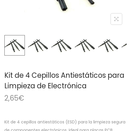
a
i
c
d
i
o
ó
n
Kit de 4 Cepillos Antiestáticos para
Limpieza de Electrónica
2,65
€
Kit de 4 cepillos antiestáticos (ESD) para la limpieza segura
de componentes electrónicos. Ideal para placas PCB,