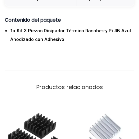
d
h
Contenido del paquete
e
s
1x Kit 3 Piezas Disipador Térmico Raspberry Pi 4B Azul
i
Anodizado con Adhesivo
v
o
p
a
r
Productos relacionados
a
R
a
s
p
b