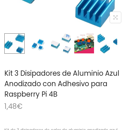
a
i
c
d
i
o
ó
n
Kit 3 Disipadores de Aluminio Azul
Anodizado con Adhesivo para
Raspberry Pi 4B
1,48
€