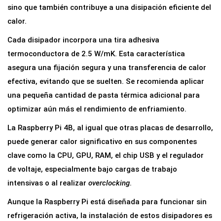
d
sino que también contribuye a una disipación eficiente del
o
calor.
r
Cada disipador incorpora una tira adhesiva
e
termoconductora de 2.5 W/mK. Esta característica
s
asegura una fijación segura y una transferencia de calor
d
efectiva, evitando que se suelten. Se recomienda aplicar
e
una pequeña cantidad de pasta térmica adicional para
A
optimizar aún más el rendimiento de enfriamiento.
l
La Raspberry Pi 4B, al igual que otras placas de desarrollo,
u
puede generar calor significativo en sus componentes
m
clave como la CPU, GPU, RAM, el chip USB y el regulador
i
de voltaje, especialmente bajo cargas de trabajo
n
intensivas o al realizar
overclocking
.
i
o
Aunque la Raspberry Pi está diseñada para funcionar sin
A
refrigeración activa, la instalación de estos disipadores es