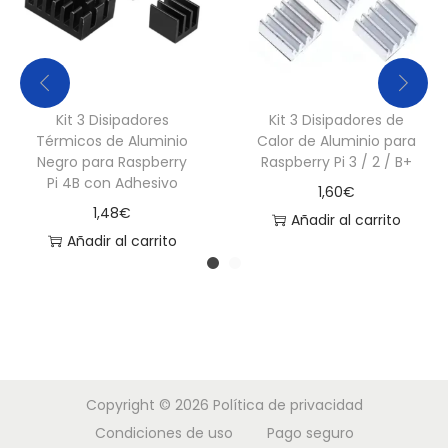
e
r
r
y
Kit 3 Disipadores
Kit 3 Disipadores de
P
Térmicos de Aluminio
Calor de Aluminio para
i
Negro para Raspberry
Raspberry Pi 3 / 2 / B+
4
Pi 4B con Adhesivo
1,60
€
B
1,48
€
Añadir al carrito
c
Añadir al carrito
a
n
t
i
d
a
Copyright © 2026
Política de privacidad
d
Condiciones de uso
Pago seguro