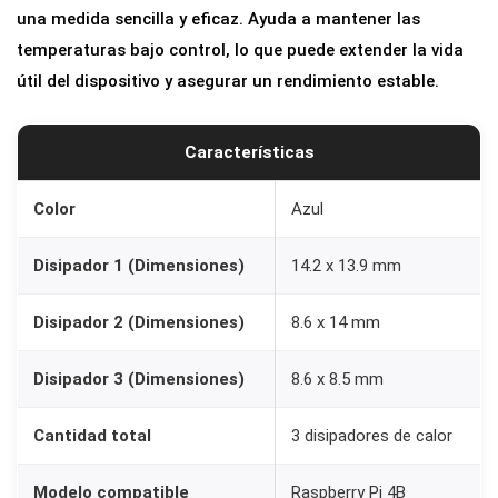
z
una medida sencilla y eficaz. Ayuda a mantener las
u
temperaturas bajo control, lo que puede extender la vida
l
útil del dispositivo y asegurar un rendimiento estable.
A
n
Características
o
d
Color
Azul
i
z
Disipador 1 (Dimensiones)
14.2 x 13.9 mm
a
d
Disipador 2 (Dimensiones)
8.6 x 14 mm
o
Disipador 3 (Dimensiones)
8.6 x 8.5 mm
c
o
Cantidad total
3 disipadores de calor
n
A
Modelo compatible
Raspberry Pi 4B