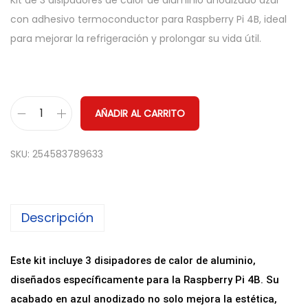
Kit de 3 disipadores de calor de aluminio anodizado azul
con adhesivo termoconductor para Raspberry Pi 4B, ideal
para mejorar la refrigeración y prolongar su vida útil.
AÑADIR AL CARRITO
K
i
SKU:
254583789633
t
3
D
Descripción
i
s
i
Este kit incluye 3 disipadores de calor de aluminio,
p
diseñados específicamente para la Raspberry Pi 4B. Su
a
acabado en azul anodizado no solo mejora la estética,