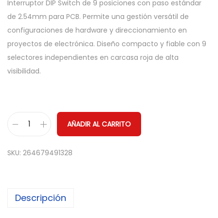
Interruptor DIP Switch de 9 posiciones con paso estándar
de 2.54mm para PCB. Permite una gestión versátil de
configuraciones de hardware y direccionamiento en
proyectos de electrónica. Diseño compacto y fiable con 9
selectores independientes en carcasa roja de alta
visibilidad.
AÑADIR AL CARRITO
I
n
SKU:
264679491328
t
e
r
Descripción
r
u