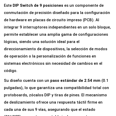
p
Este
DIP Switch de 9 posiciones
es un componente de
t
conmutación de precisión diseñado para la configuración
o
de hardware en placas de circuito impreso (PCB). Al
r
integrar 9 interruptores independientes en un solo bloque,
D
permite establecer una amplia gama de configuraciones
I
lógicas, siendo una solución ideal para el
P
direccionamiento de dispositivos, la selección de modos
S
de operación o la personalización de funciones en
w
sistemas electrónicos sin necesidad de cambios en el
i
código.
t
Su diseño cuenta con un
paso estándar de 2.54 mm
(0.1
c
pulgadas), lo que garantiza una compatibilidad total con
h
protoboards, zócalos DIP y tiras de pines. El mecanismo
9
de deslizamiento ofrece una respuesta táctil firme en
P
cada una de sus 9 vías, asegurando que el estado
o