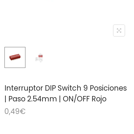
a
i
c
d
i
o
ó
n
Interruptor DIP Switch 9 Posiciones
| Paso 2.54mm | ON/OFF Rojo
0,49
€