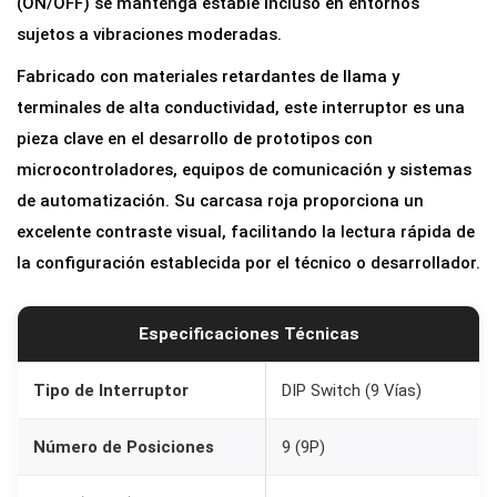
(ON/OFF) se mantenga estable incluso en entornos
s
sujetos a vibraciones moderadas.
i
Fabricado con materiales retardantes de llama y
c
terminales de alta conductividad, este interruptor es una
i
pieza clave en el desarrollo de prototipos con
o
microcontroladores, equipos de comunicación y sistemas
n
de automatización. Su carcasa roja proporciona un
e
excelente contraste visual, facilitando la lectura rápida de
s
la configuración establecida por el técnico o desarrollador.
|
P
a
Especificaciones Técnicas
s
o
Tipo de Interruptor
DIP Switch (9 Vías)
2
Número de Posiciones
9 (9P)
.
5