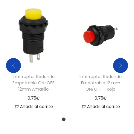
n
t
i
d
a
d
Interruptor Redondo
Interruptor Redondo
Empotrable ON-OFF
Empotrable 12 mm
12mm Amarillo
ON/OFF – Rojo
0,75
€
0,75
€
Añadir al carrito
Añadir al carrito