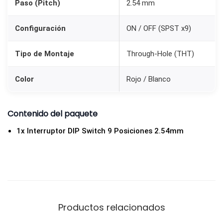
Paso (Pitch)
2.54 mm
4
m
Configuración
ON / OFF (SPST x9)
m
|
Tipo de Montaje
Through-Hole (THT)
O
N
Color
Rojo / Blanco
/
O
Contenido del paquete
F
1x Interruptor DIP Switch 9 Posiciones 2.54mm
F
R
o
j
o
c
Productos relacionados
a