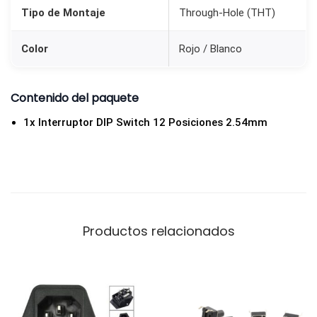
m
Tipo de Montaje
Through-Hole (THT)
|
O
Color
Rojo / Blanco
N
/
Contenido del paquete
O
1x Interruptor DIP Switch 12 Posiciones 2.54mm
F
F
R
o
j
o
Productos relacionados
c
a
n
t