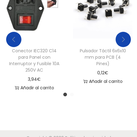
i
d
a
d
Conector IEC320 C14
Pulsador Táctil 6x6x10
para Panel con
mm para PCB (4
Interruptor y Fusible 10A
Pines)
250V AC
0,12
€
3,94
€
Añadir al carrito
Añadir al carrito