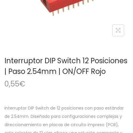
a
i
c
d
i
o
ó
n
Interruptor DIP Switch 12 Posiciones
| Paso 2.54mm | ON/OFF Rojo
0,55
€
Interruptor DIP Switch de 12 posiciones con paso estándar
de 2.54mm. Diseñado para configuraciones complejas y
direccionamiento en placas de circuito impreso (PCB),