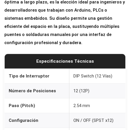
óptima a largo plazo, es la elección ideal para ingenieros y
c
desarrolladores que trabajan con Arduino, PLCs o
i
sistemas embebidos. Su diseño permite una gestión
o
eficiente del espacio en la placa, sustituyendo múltiples
n
puentes o soldaduras manuales por una interfaz de
e
configuración profesional y duradera.
s
|
P
Especificaciones Técnicas
a
s
Tipo de Interruptor
DIP Switch (12 Vías)
o
Número de Posiciones
12 (12P)
2
.
Paso (Pitch)
2.54 mm
5
4
Configuración
ON / OFF (SPST x12)
m