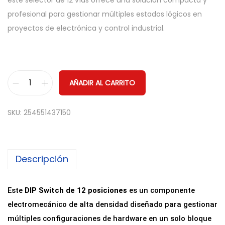
este selector de 12 vías ofrece una solución compacta y
profesional para gestionar múltiples estados lógicos en
proyectos de electrónica y control industrial.
AÑADIR AL CARRITO
I
n
SKU:
254551437150
t
e
r
Descripción
r
u
p
Este
DIP Switch de 12 posiciones
es un componente
t
electromecánico de alta densidad diseñado para gestionar
o
múltiples configuraciones de hardware en un solo bloque