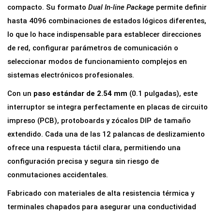
r
compacto. Su formato
Dual In-line Package
permite definir
D
hasta 4096 combinaciones de estados lógicos diferentes,
I
lo que lo hace indispensable para establecer direcciones
P
de red, configurar parámetros de comunicación o
S
seleccionar modos de funcionamiento complejos en
w
sistemas electrónicos profesionales.
i
Con un
paso estándar de 2.54 mm
(0.1 pulgadas), este
t
interruptor se integra perfectamente en placas de circuito
c
impreso (PCB), protoboards y zócalos DIP de tamaño
h
extendido. Cada una de las 12 palancas de deslizamiento
1
ofrece una respuesta táctil clara, permitiendo una
2
configuración precisa y segura sin riesgo de
P
conmutaciones accidentales.
o
Fabricado con materiales de alta resistencia térmica y
s
terminales chapados para asegurar una conductividad
i