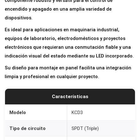
componente robusto y versátil para el control de
o
encendido y apagado en una amplia variedad de
r
dispositivos.
B
Es ideal para aplicaciones en maquinaria industrial,
a
equipos de laboratorio, electrodomésticos y proyectos
s
electrónicos que requieran una conmutación fiable y una
c
indicación visual del estado mediante su LED incorporado.
u
Su diseño para montaje en panel facilita una integración
l
limpia y profesional en cualquier proyecto.
a
n
t
Características
e
T
Modelo
KCD3
r
Tipo de circuito
SPDT (Triple)
i
p