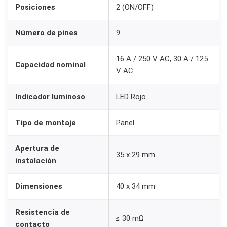
Posiciones
2 (ON/OFF)
l
e
Número de pines
9
K
C
16 A / 250 V AC, 30 A / 125
Capacidad nominal
D
V AC
3
9
Indicador luminoso
LED Rojo
P
Tipo de montaje
Panel
i
n
Apertura de
e
35 x 29 mm
instalación
s
2
Dimensiones
40 x 34 mm
P
o
Resistencia de
≤ 30 mΩ
s
contacto