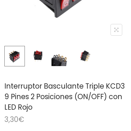
a
i
c
d
i
o
ó
n
Interruptor Basculante Triple KCD3
9 Pines 2 Posiciones (ON/OFF) con
LED Rojo
3,30
€