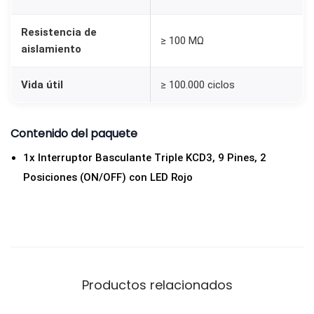
i
Resistencia de
c
≥ 100 MΩ
aislamiento
i
o
Vida útil
≥ 100.000 ciclos
n
e
Contenido del paquete
s
(
1x Interruptor Basculante Triple KCD3, 9 Pines, 2
O
Posiciones (ON/OFF) con LED Rojo
N
/
O
F
F
Productos relacionados
)
c