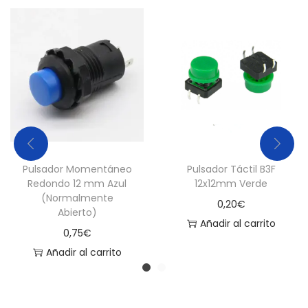
o
n
L
E
D
R
o
j
Pulsador Momentáneo
Pulsador Táctil B3F
o
Redondo 12 mm Azul
12x12mm Verde
c
(Normalmente
0,20
€
a
Abierto)
Añadir al carrito
n
0,75
€
t
Añadir al carrito
i
d
a