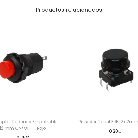
D
Productos relacionados
A
z
u
l
c
a
n
t
i
d
a
d
ruptor Redondo Empotrable
Pulsador Táctil B3F 12x12m
12 mm ON/OFF – Rojo
0,20
€
0,75
€