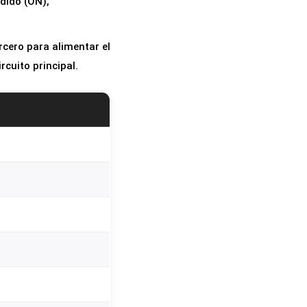
ndido (ON),
rcero para alimentar el
rcuito principal.