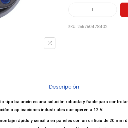
I
n
SKU:
255750478402
t
e
r
r
u
p
t
o
Descripción
r
B
do tipo balancín es una solución robusta y fiable para controlar
a
ción o aplicaciones industriales que operen a 12 V.
s
ontaje rápido y sencillo en paneles con un orificio de 20 mm d
c