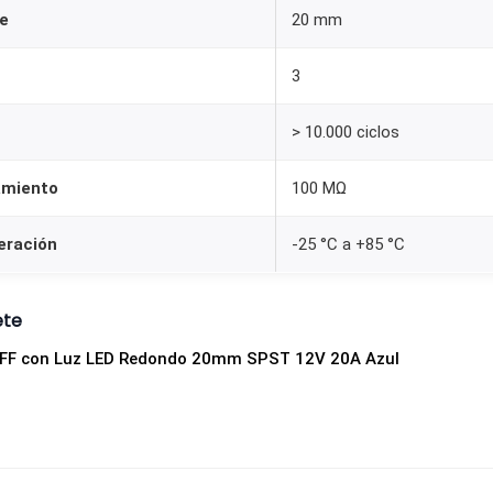
m
e
20 mm
1
3
2
V
> 10.000 ciclos
2
0
amiento
100 MΩ
A
S
eración
-25 °C a +85 °C
P
S
ete
T
c
OFF con Luz LED Redondo 20mm SPST 12V 20A Azul
o
n
L
E