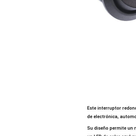
a
i
c
d
i
o
ó
n
Este interruptor redon
de electrónica, automo
Su diseño permite un m