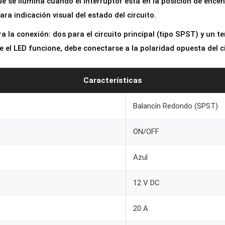
ue se ilumina cuando el interruptor está en la posición de ence
u
ra indicación visual del estado del circuito.
l
 la conexión: dos para el circuito principal (tipo SPST) y un te
a
e el LED funcione, debe conectarse a la polaridad opuesta del ci
n
t
e
Características
R
Balancín Redondo (SPST)
e
d
ON/OFF
o
n
Azul
d
o
12 V DC
2
0
20 A
m